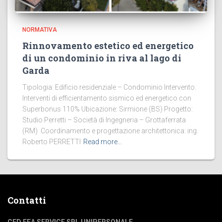
NORMATIVA
Rinnovamento estetico ed energetico
di un condominio in riva al lago di
Garda
Tipologia: Edificio residenziale – Condominio Intervento:
Interventi di efficientamento sismico ed energetico con
Superbonus 110% Ubicazione: Sirmione (BS) Progetto:
Studio Perretti – Società di Ingegneria – Grottaferrata
(RM) Coordinamento e progettazione architettonica: ing.
Roberto PERRETTI
Read more…
Contatti