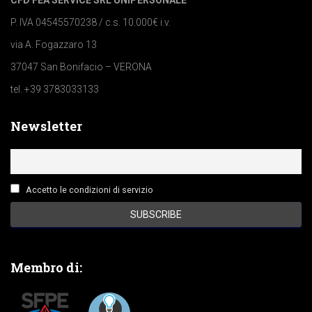
CFD FEA SERVICE SRL UNIPERSONALE
P. IVA 04545570238 / c.s. 10.000€ i.v.
via A. Fogazzaro 13
37047 San Bonifacio – VERONA
tel. +39 3783033133
Newsletter
Accetto le condizioni di servizio
Membro di: