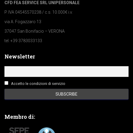
CFD FEA SERVICE SRL UNIPERSONALE
P. IVA 04545570238 / c.s. 10.000€ i.v.
via A. Fogazzaro 13
37047 San Bonifacio – VERONA
tel. +39 3783033133
Newsletter
Accetto le condizioni di servizio
Membro di: