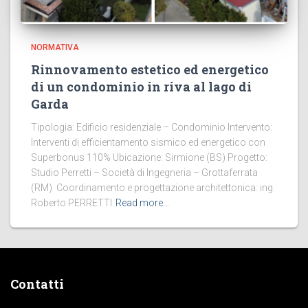
NORMATIVA
Rinnovamento estetico ed energetico
di un condominio in riva al lago di
Garda
Tipologia: Edificio residenziale – Condominio Intervento:
Interventi di efficientamento sismico ed energetico con
Superbonus 110% Ubicazione: Sirmione (BS) Progetto:
Studio Perretti – Società di Ingegneria – Grottaferrata
(RM) Coordinamento e progettazione architettonica: ing.
Roberto PERRETTI
Read more…
Contatti