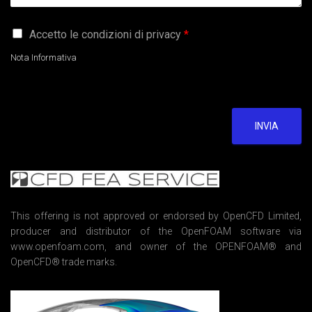
G
Accetto le condizioni di privacy
*
D
P
Nota Informativa
R
A
g
r
e
INVIA
e
m
e
n
t
*
This offering is not approved or endorsed by OpenCFD Limited,
producer and distributor of the OpenFOAM software via
www.openfoam.com, and owner of the OPENFOAM® and
OpenCFD® trade marks.