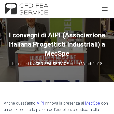
TOGGL
I convegni di AIPI (Associazione
Italiana Progettisti Industriali) a
MecSpe
Published by
CFD FEA SERVICE
on
20 March 2018
Anche quest’anno
AIPI
rinnova la presenza al
MecSpe
con
un desk presso la piazza dell’eccellenza dedicata alla