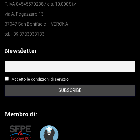
P. IVA 04545570238 / c.s. 10.000€ i.v.
via A. Fogazzaro 13
37047 San Bonifacio – VERONA
tel. +39 3783033133
Newsletter
Accetto le condizioni di servizio
Membro di: