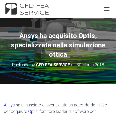
TOGGL
Ansys ha acquisito Optis,
specializzata nella simulazione
ottica
Published by
CFD FEA SERVICE
on
30 March 2018
Ansys
ha annunciato di aver siglato un accordo definitivo
per acquisire
Optis
, fornitore leader di software per