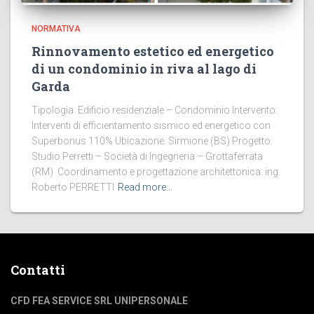
NORMATIVA
Rinnovamento estetico ed energetico
di un condominio in riva al lago di
Garda
Tipologia: Edificio residenziale – Condominio Intervento:
Interventi di efficientamento sismico ed energetico con
Superbonus 110% Ubicazione: Sirmione (BS) Progetto:
Studio Perretti – Società di Ingegneria – Grottaferrata
(RM) Coordinamento e progettazione architettonica: ing.
Roberto PERRETTI
Read more…
Contatti
CFD FEA SERVICE SRL UNIPERSONALE