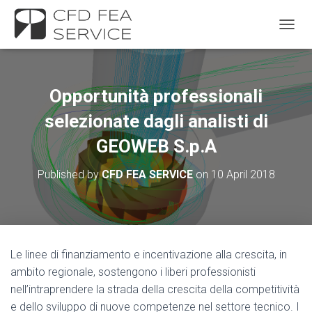
TOGGL
Opportunità professionali
selezionate dagli analisti di
GEOWEB S.p.A
Published by
CFD FEA SERVICE
on
10 April 2018
Le linee di finanziamento e incentivazione alla crescita, in
ambito regionale, sostengono i liberi professionisti
nell’intraprendere la strada della crescita della competitività
e dello sviluppo di nuove competenze nel settore tecnico. I