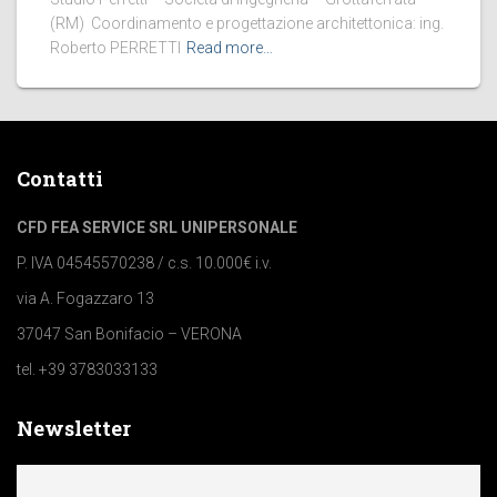
(RM) Coordinamento e progettazione architettonica: ing.
Roberto PERRETTI
Read more…
Contatti
CFD FEA SERVICE SRL UNIPERSONALE
P. IVA 04545570238 / c.s. 10.000€ i.v.
via A. Fogazzaro 13
37047 San Bonifacio – VERONA
tel. +39 3783033133
Newsletter