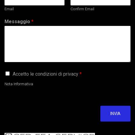
Email
Confirm Email
Messaggio
*
G
Accetto le condizioni di privacy
*
D
P
Nota Informativa
R
A
g
r
e
INVIA
e
m
e