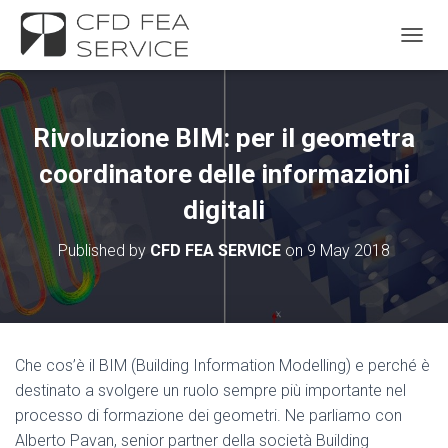
TOGGL
Rivoluzione BIM: per il geometra
coordinatore delle informazioni
digitali
Published by
CFD FEA SERVICE
on
9 May 2018
Che cos’è il BIM (Building Information Modelling) e perché è
destinato a svolgere un ruolo sempre più importante nel
processo di formazione dei geometri. Ne parliamo con
Alberto Pavan, senior partner della società Building