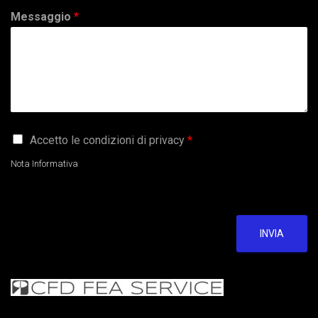
Messaggio
*
G
Accetto le condizioni di privacy
*
D
P
Nota Informativa
R
A
g
r
e
INVIA
e
m
e
n
t