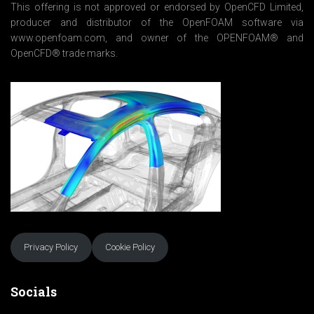
*
This offering is not approved or endorsed by OpenCFD Limited,
producer and distributor of the OpenFOAM software via
www.openfoam.com, and owner of the OPENFOAM® and
OpenCFD® trade marks.
Privacy Policy
Cookie Policy
Socials