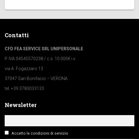
Contatti
CFD FEA SERVICE SRL UNIPERSONALE
P. IVA 04545570238 / c.s. 10.000€ i.v.
via A. Fogazzaro 13
37047 San Bonifacio – VERONA
tel. +39 3783033133
Newsletter
Accetto le condizioni di servizio