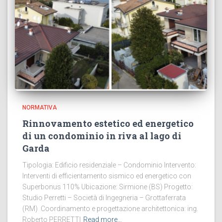
NORMATIVA
Rinnovamento estetico ed energetico
di un condominio in riva al lago di
Garda
Tipologia: Edificio residenziale – Condominio Intervento:
Interventi di efficientamento sismico ed energetico con
Superbonus 110% Ubicazione: Sirmione (BS) Progetto:
Studio Perretti – Società di Ingegneria – Grottaferrata
(RM) Coordinamento e progettazione architettonica: ing.
Roberto PERRETTI
Read more…