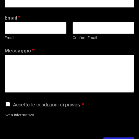
Email
*
Email
Confirm Email
Messaggio
*
G
Accetto le condizioni di privacy
*
D
P
Nota Informativa
R
A
g