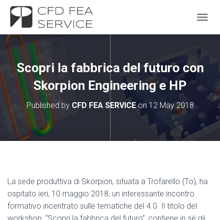
TOGGL
Scopri la fabbrica del futuro con
Skorpion Engineering e HP
Published by
CFD FEA SERVICE
on
12 May 2018
La sede produttiva di Skorpion, situata a Trofarello (To), ha
ospitato ieri, 10 maggio 2018, un interessante incontro
formativo incentrato sulle tematiche del 4.0. Il titolo del
workshop, “Scopri la fabbrica del futuro”, contiene in sé gli