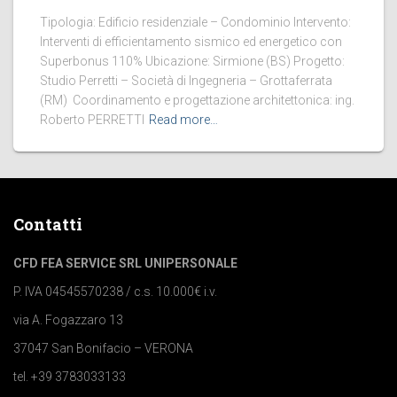
Tipologia: Edificio residenziale – Condominio Intervento:
Interventi di efficientamento sismico ed energetico con
Superbonus 110% Ubicazione: Sirmione (BS) Progetto:
Studio Perretti – Società di Ingegneria – Grottaferrata
(RM) Coordinamento e progettazione architettonica: ing.
Roberto PERRETTI
Read more…
Contatti
CFD FEA SERVICE SRL UNIPERSONALE
P. IVA 04545570238 / c.s. 10.000€ i.v.
via A. Fogazzaro 13
37047 San Bonifacio – VERONA
tel. +39 3783033133