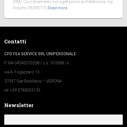
(RM) Coordinamento e progettazione architettonica: ing.
Roberto PERRETTI
Read more…
Contatti
CFD FEA SERVICE SRL UNIPERSONALE
P. IVA 04545570238 / c.s. 10.000€ i.v.
via A. Fogazzaro 13
37047 San Bonifacio – VERONA
tel. +39 3783033133
Newsletter