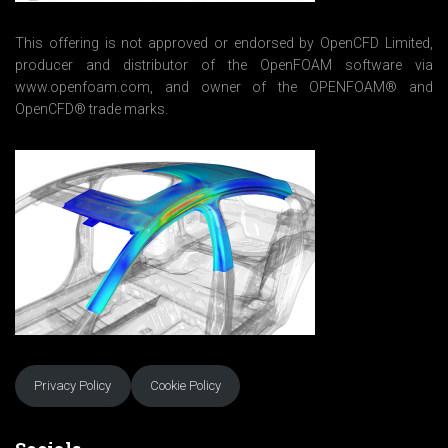
t
*
This offering is not approved or endorsed by OpenCFD Limited,
producer and distributor of the OpenFOAM software via
www.openfoam.com, and owner of the OPENFOAM® and
OpenCFD® trade marks.
Privacy Policy
Cookie Policy