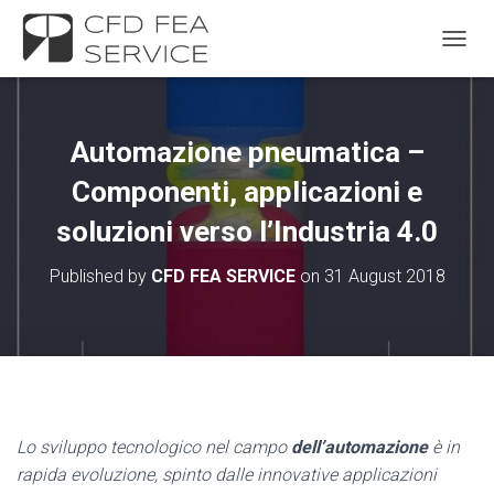
TOGGL
Automazione pneumatica –
Componenti, applicazioni e
soluzioni verso l’Industria 4.0
Published by
CFD FEA SERVICE
on
31 August 2018
Lo sviluppo tecnologico nel campo
dell’automazione
è in
rapida evoluzione, spinto dalle innovative applicazioni