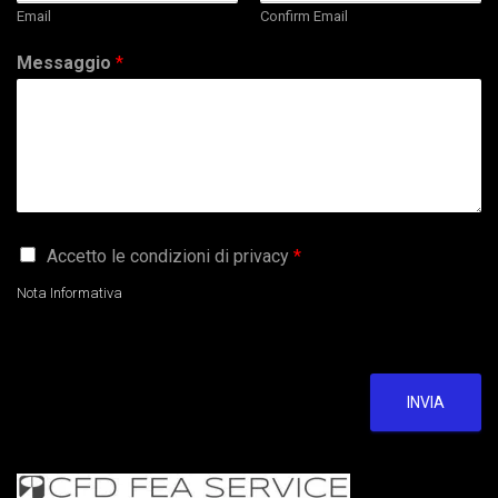
Email
Confirm Email
Messaggio
*
G
Accetto le condizioni di privacy
*
D
P
Nota Informativa
R
A
g
r
e
INVIA
e
m
e
n