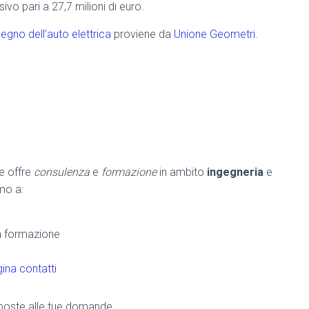
vo pari a 27,7 milioni di euro.
segno dell’auto elettrica
proviene da
Unione Geometri
.
he offre
consulenza
e
formazione
in ambito
ingegneria
e
amo a:
la formazione
ina contatti
risposte alle tue domande.