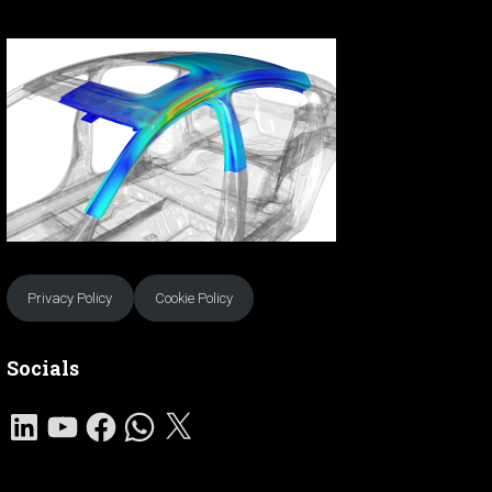
Privacy Policy
Cookie Policy
Socials
L
Y
F
W
X
I
O
A
H
N
U
C
A
K
T
E
T
E
U
B
S