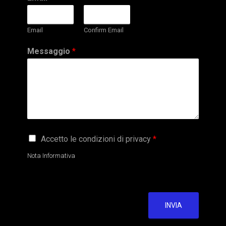
Email
Confirm Email
Messaggio
*
G
Accetto le condizioni di privacy
*
D
P
Nota Informativa
R
A
g
r
e
INVIA
e