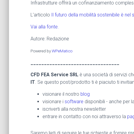
Infrastrutture offrirà un cofinanziamento complessi
L’articolo
Il futuro della mobilità sostenibile è nel 
Vai alla fonte.
Autore: Redazione
Powered by
WPeMatico
_________________________________
CFD FEA Service SRL
è una società di servizi c
IT
. Se questo post/prodotto ti è piaciuto ti inviti
visionare il nostro
blog
visionare i
software
disponibili - anche per 
iscriverti alla nostra newsletter
entrare in contatto con noi attraverso la
pag
Saremo lieti di seguire le tue richieste e fornire 