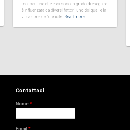
meccaniche che essi sono in grado di eseguire
è influenzata da diversi fattori, uno dei quali è la
vibrazione dell’utensile.
Read more…
Contattaci
Nome
*
Email
*