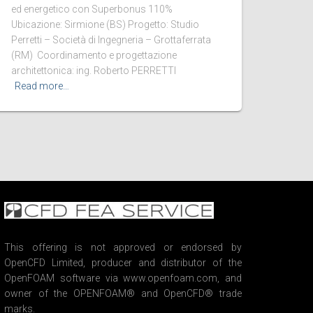
ed energetico con Superbonus 110%
Ubicazione: Sirmione (BS) Progetto: Studio
Perretti – Società di Ingegneria – Grottaferrata
(RM) Coordinamento e progettazione
architettonica: ing. Roberto PERRETTI
Read more…
This offering is not approved or endorsed by
OpenCFD Limited, producer and distributor of the
OpenFOAM software via www.openfoam.com, and
owner of the OPENFOAM® and OpenCFD® trade
marks.