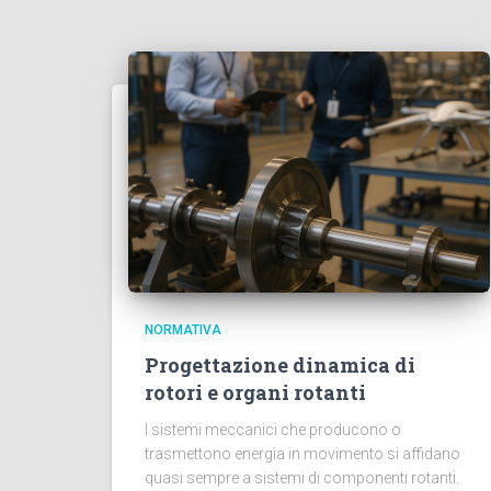
NORMATIVA
Progettazione dinamica di
rotori e organi rotanti
I sistemi meccanici che producono o
trasmettono energia in movimento si affidano
quasi sempre a sistemi di componenti rotanti.