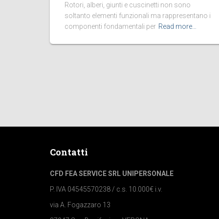
Rotori, alberi, giunti e cuscinetti non sono
soltanto elementi funzionali ma rappresentano i
componenti fondamentali per
Read more…
Contatti
CFD FEA SERVICE SRL UNIPERSONALE
P. IVA 04545570238 / c.s. 10.000€ i.v.
via A. Fogazzaro 13