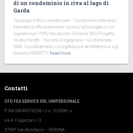
di un condominio in riva al lago di
Garda
Tipologia: Edificio residenziale – Condominio Intervento:
Interventi di efficientamento sismico ed energetico con
Superbonus 110% Ubicazione: Sirmione (BS) Progetto:
Studio Perretti – Società di Ingegneria – Grottaferrata
(RM) Coordinamento e progettazione architettonica: ing.
Roberto PERRETTI
Read more…
Contatti
CFD FEA SERVICE SRL UNIPERSONALE
P. IVA 04545570238 / c.s. 10.000€ i.v.
via A. Fogazzaro 13
37047 San Bonifacio – VERONA