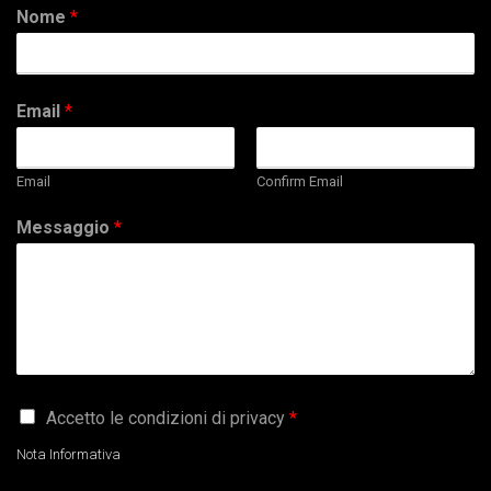
Nome
*
Email
*
Email
Confirm Email
Messaggio
*
G
Accetto le condizioni di privacy
*
D
P
Nota Informativa
R