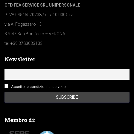
CFD FEA SERVICE SRL UNIPERSONALE
P. IVA 04545570238 / c.s. 10.000€ i.v.
via A. Fogazzaro 13
37047 San Bonifacio – VERONA
tel. +39 3783033133
Newsletter
Accetto le condizioni di servizio
Membro di: