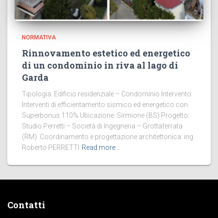
NORMATIVA
Rinnovamento estetico ed energetico
di un condominio in riva al lago di
Garda
Tipologia: Edificio residenziale – Condominio Intervento:
Interventi di efficientamento sismico ed energetico con
Superbonus 110% Ubicazione: Sirmione (BS) Progetto:
Studio Perretti – Società di Ingegneria – Grottaferrata
(RM) Coordinamento e progettazione architettonica: ing.
Roberto PERRETTI
Read more…
Contatti