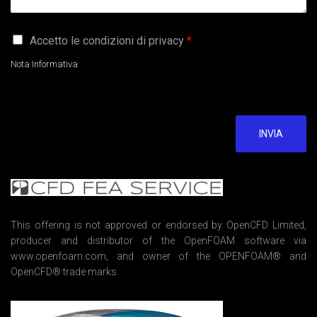
G
Accetto le condizioni di privacy
*
D
P
Nota Informativa
R
A
g
r
e
INVIA
e
m
e
n
t
*
This offering is not approved or endorsed by OpenCFD Limited,
producer and distributor of the OpenFOAM software via
www.openfoam.com, and owner of the OPENFOAM® and
OpenCFD® trade marks.