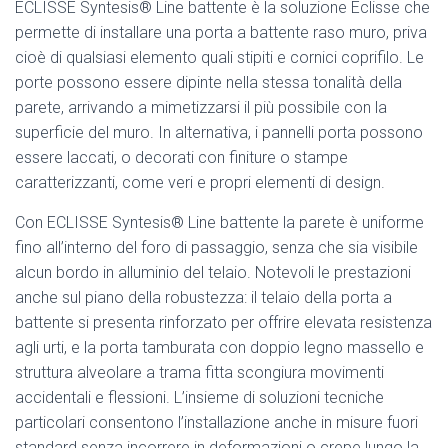
ECLISSE Syntesis® Line battente è la soluzione Eclisse che
permette di installare una porta a battente raso muro, priva
cioè di qualsiasi elemento quali stipiti e cornici coprifilo. Le
porte possono essere dipinte nella stessa tonalità della
parete, arrivando a mimetizzarsi il più possibile con la
superficie del muro. In alternativa, i pannelli porta possono
essere laccati, o decorati con finiture o stampe
caratterizzanti, come veri e propri elementi di design.
Con ECLISSE Syntesis® Line battente la parete è uniforme
fino all’interno del foro di passaggio, senza che sia visibile
alcun bordo in alluminio del telaio. Notevoli le prestazioni
anche sul piano della robustezza: il telaio della porta a
battente si presenta rinforzato per offrire elevata resistenza
agli urti, e la porta tamburata con doppio legno massello e
struttura alveolare a trama fitta scongiura movimenti
accidentali e flessioni. L’insieme di soluzioni tecniche
particolari consentono l’installazione anche in misure fuori
standard senza incorrere in deformazioni o crepe lungo la