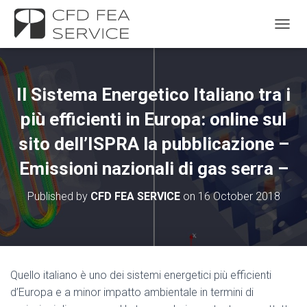
TOGGL
Il Sistema Energetico Italiano tra i
più efficienti in Europa: online sul
sito dell’ISPRA la pubblicazione –
Emissioni nazionali di gas serra –
Published by
CFD FEA SERVICE
on
16 October 2018
Quello italiano è uno dei sistemi energetici più efficienti
d’Europa e a minor impatto ambientale in termini di