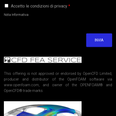
G
Accetto le condizioni di privacy
*
D
P
Nota Informativa
R
A
g
r
e
INVIA
e
m
e
n
t
*
This offering is not approved or endorsed by OpenCFD Limited,
producer and distributor of the OpenFOAM software via
www.openfoam.com, and owner of the OPENFOAM® and
OpenCFD® trade marks.