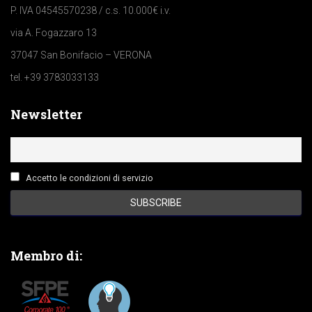
P. IVA 04545570238 / c.s. 10.000€ i.v.
via A. Fogazzaro 13
37047 San Bonifacio – VERONA
tel. +39 3783033133
Newsletter
Accetto le condizioni di servizio
Membro di: