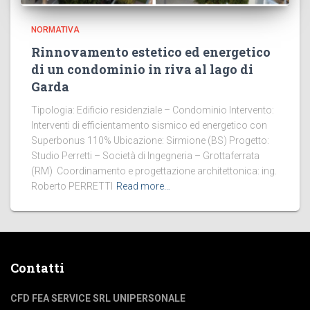
NORMATIVA
Rinnovamento estetico ed energetico
di un condominio in riva al lago di
Garda
Tipologia: Edificio residenziale – Condominio Intervento:
Interventi di efficientamento sismico ed energetico con
Superbonus 110% Ubicazione: Sirmione (BS) Progetto:
Studio Perretti – Società di Ingegneria – Grottaferrata
(RM) Coordinamento e progettazione architettonica: ing.
Roberto PERRETTI
Read more…
Contatti
CFD FEA SERVICE SRL UNIPERSONALE