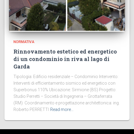
NORMATIVA
Rinnovamento estetico ed energetico
di un condominio in riva al lago di
Garda
Tipologia: Edificio residenziale – Condominio Intervento:
Interventi di efficientamento sismico ed energetico con
Superbonus 110% Ubicazione: Sirmione (BS) Progetto:
Studio Perretti – Società di Ingegneria – Grottaferrata
(RM) Coordinamento e progettazione architettonica: ing.
Roberto PERRETTI
Read more…