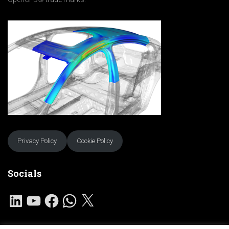
Privacy Policy
Cookie Policy
Socials
L
Y
F
W
X
I
O
A
H
N
U
C
A
K
T
E
T
E
U
B
S