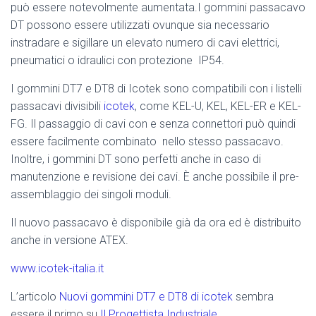
può essere notevolmente aumentata.I gommini passacavo
DT possono essere utilizzati ovunque sia necessario
instradare e sigillare un elevato numero di cavi elettrici,
pneumatici o idraulici con protezione IP54.
I gommini DT7 e DT8 di Icotek sono compatibili con i listelli
passacavi divisibili
icotek
, come KEL-U, KEL, KEL-ER e KEL-
FG. Il passaggio di cavi con e senza connettori può quindi
essere facilmente combinato nello stesso passacavo.
Inoltre, i gommini DT sono perfetti anche in caso di
manutenzione e revisione dei cavi. È anche possibile il pre-
assemblaggio dei singoli moduli.
Il nuovo passacavo è disponibile già da ora ed è distribuito
anche in versione ATEX.
www.icotek-italia.it
L’articolo
Nuovi gommini DT7 e DT8 di icotek
sembra
essere il primo su
Il Progettista Industriale
.