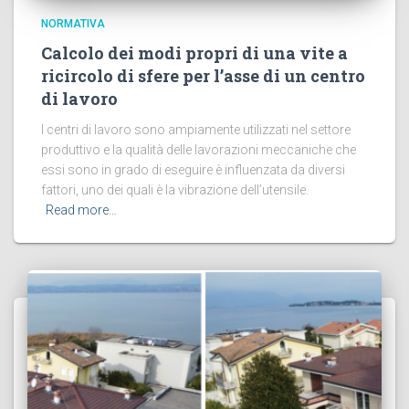
NORMATIVA
Calcolo dei modi propri di una vite a
ricircolo di sfere per l’asse di un centro
di lavoro
I centri di lavoro sono ampiamente utilizzati nel settore
produttivo e la qualità delle lavorazioni meccaniche che
essi sono in grado di eseguire è influenzata da diversi
fattori, uno dei quali è la vibrazione dell’utensile.
Read more…