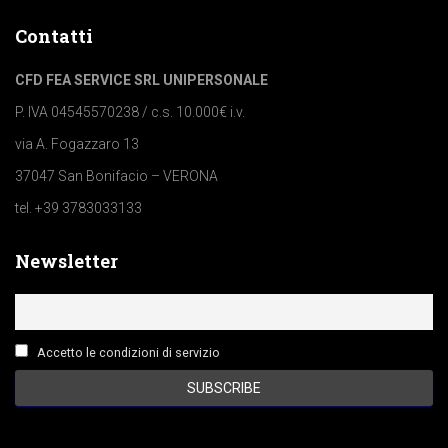
Contatti
CFD FEA SERVICE SRL UNIPERSONALE
P. IVA 04545570238 / c.s. 10.000€ i.v.
via A. Fogazzaro 13
37047 San Bonifacio – VERONA
tel. +39 3783033133
Newsletter
Accetto le condizioni di servizio