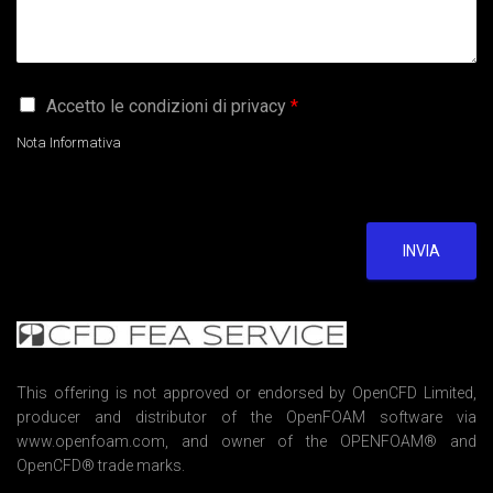
G
Accetto le condizioni di privacy
*
D
P
Nota Informativa
R
A
g
r
e
INVIA
e
m
e
n
t
*
This offering is not approved or endorsed by OpenCFD Limited,
producer and distributor of the OpenFOAM software via
www.openfoam.com, and owner of the OPENFOAM® and
OpenCFD® trade marks.