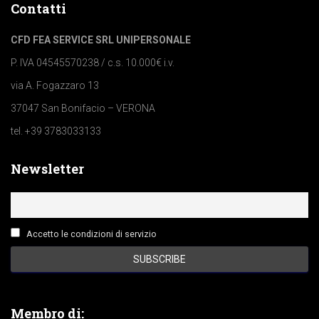
Contatti
CFD FEA SERVICE SRL UNIPERSONALE
P. IVA 04545570238 / c.s. 10.000€ i.v.
via A. Fogazzaro 13
37047 San Bonifacio – VERONA
tel. +39 3783033133
Newsletter
Accetto le condizioni di servizio
Membro di: