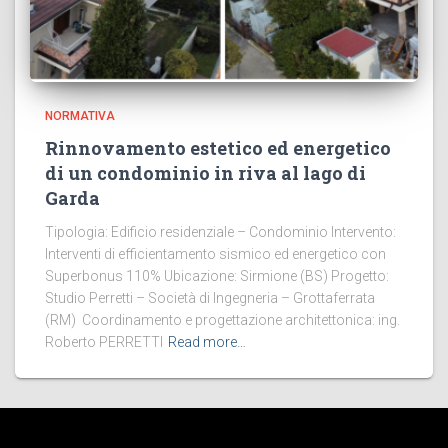
NORMATIVA
Rinnovamento estetico ed energetico
di un condominio in riva al lago di
Garda
Tipologia: Edificio residenziale – Condominio Intervento:
Interventi di efficientamento sismico ed energetico con
Superbonus 110% Ubicazione: Sirmione (BS) Progetto:
Studio Perretti – Società di Ingegneria – Grottaferrata
(RM) Coordinamento e progettazione architettonica: ing.
Roberto PERRETTI
Read more…