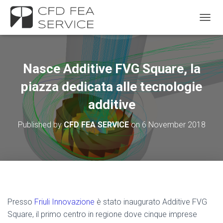
TOGGL
Nasce Additive FVG Square, la
piazza dedicata alle tecnologie
additive
Published by
CFD FEA SERVICE
on
6 November 2018
Presso
Friuli Innovazione
è stato inaugurato Additive FVG
Square, il primo centro in regione dove cinque imprese