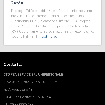
Garda
Tipologia: Edificio residenziale – Condominio Intervento:
Interventi di efficientamento sismico ed energetico con
Superbonus 110% Ubicazione: Sirmione (BS) Progetto:
Studio Perretti – Società di Ingegneria – Grottaferrata
(RM) Coordinamento e progettazione architettonica: ing.
Roberto PERRETTI
Read more…
Contatti
CFD FEA SERVICE SRL UNIPERSONALE
P. IVA 04545570238 / c.s. 10.000€ i.v.
via A. Fogazzaro 13
37047 San Bonifacio – VERONA
tel. +39 3783033133