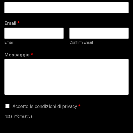
Email
*
Email
Confirm Email
Messaggio
*
G
Accetto le condizioni di privacy
*
D
P
Nota Informativa
R
A