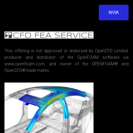
g
r
e
INVIA
e
m
e
n
t
*
This offering is not approved or endorsed by OpenCFD Limited,
producer and distributor of the OpenFOAM software via
www.openfoam.com, and owner of the OPENFOAM® and
OpenCFD® trade marks.