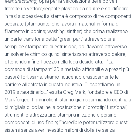
Manufacturing
) opta per la veicolazione delle polveri
tramite un vettore/legante plastico da ripulire e solidificare
in fasi successive; il sistema è composto di tre componenti
separate (stampante, che lavora i materiali in forma di
filamento in bobina; washing; sinther) che prima realizzano
un parte transitoria detta “green-part” attraverso una
semplice stampante di estrusione, poi “lavano” attraverso
un solvente chimico quindi sinterizzano attraverso calore,
ottenendo infine il pezzo nella lega desiderata. “La
domanda di stampanti 3D a metallo affidabili e a prezzi più
bassi è fortissima; stiamo riducendo drasticamente le
barriere all’entrata in questa industria. Ci aspettiamo un
2019 straordinario…” esulta Greg Mark, fondatore e CEO di
Markforged. I primi clienti stanno già risparmiando centinaia
di migliaia di dollari nella costruzione di prototipi funzionali,
strumenti e attrezzature, stampi a iniezione e persino
componenti di uso finale; “incredibile poter utilizzare questi
sistemi senza aver investito milioni di dollari e senza