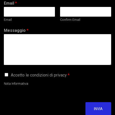
Email
*
Email
Confirm Email
Messaggio
*
G
Accetto le condizioni di privacy
*
D
P
Nota Informativa
R
A
g
r
e
INVIA
e