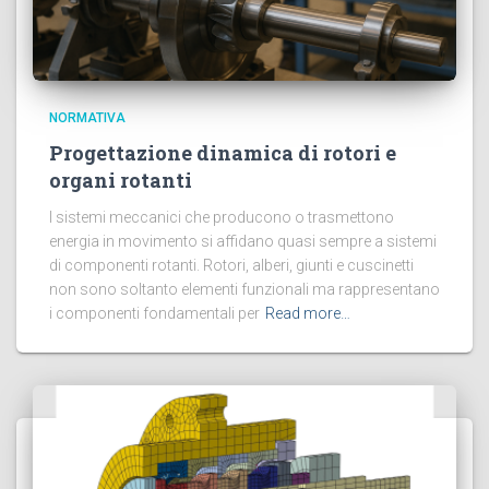
NORMATIVA
Progettazione dinamica di rotori e
organi rotanti
I sistemi meccanici che producono o trasmettono
energia in movimento si affidano quasi sempre a sistemi
di componenti rotanti. Rotori, alberi, giunti e cuscinetti
non sono soltanto elementi funzionali ma rappresentano
i componenti fondamentali per
Read more…