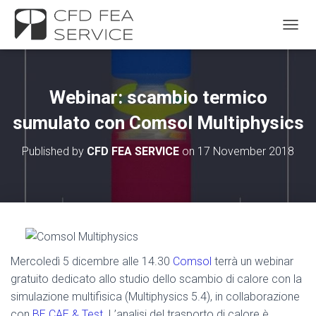
TOGGL
Webinar: scambio termico
sumulato con Comsol Multiphysics
Published by
CFD FEA SERVICE
on
17 November 2018
Mercoledì 5 dicembre alle 14.30
Comsol
terrà un webinar
gratuito dedicato allo studio dello scambio di calore con la
simulazione multifisica (Multiphysics 5.4), in collaborazione
con
BE CAE & Test
. L’analisi del trasporto di calore è