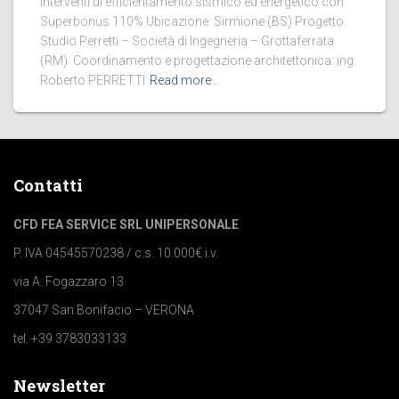
Interventi di efficientamento sismico ed energetico con
Superbonus 110% Ubicazione: Sirmione (BS) Progetto:
Studio Perretti – Società di Ingegneria – Grottaferrata
(RM) Coordinamento e progettazione architettonica: ing.
Roberto PERRETTI
Read more…
Contatti
CFD FEA SERVICE SRL UNIPERSONALE
P. IVA 04545570238 / c.s. 10.000€ i.v.
via A. Fogazzaro 13
37047 San Bonifacio – VERONA
tel. +39 3783033133
Newsletter