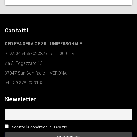
Contatti
CFD FEA SERVICE SRL UNIPERSONALE
P. IVA 04545570238 / c.s. 10.000€ i.v.
via A. Fogazzaro 13
37047 San Bonifacio – VERONA
tel. +39 3783033133
Newsletter
Accetto le condizioni di servizio