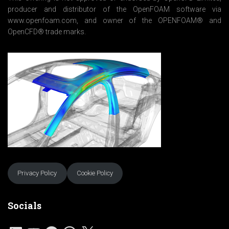
producer and distributor of the OpenFOAM software via
www.openfoam.com, and owner of the OPENFOAM® and
OpenCFD® trade marks.
Privacy Policy
Cookie Policy
Socials
L
Y
F
W
X