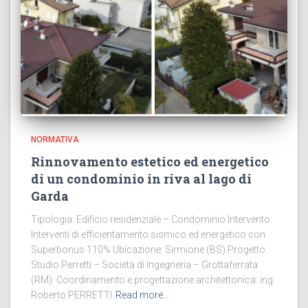
NORMATIVA
Rinnovamento estetico ed energetico
di un condominio in riva al lago di
Garda
Tipologia: Edificio residenziale – Condominio Intervento:
Interventi di efficientamento sismico ed energetico con
Superbonus 110% Ubicazione: Sirmione (BS) Progetto:
Studio Perretti – Società di Ingegneria – Grottaferrata
(RM) Coordinamento e progettazione architettonica: ing.
Roberto PERRETTI
Read more…