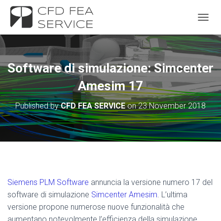
TOGGL
Software di simulazione: Simcenter
Amesim 17
Published by
CFD FEA SERVICE
on
23 November 2018
Siemens PLM
Sof
tware
annuncia la versione numero 17 del
software di simulazione
Simcenter Amesim
. L’ultima
versione propone numerose nuove funzionalità che
aumentano notevolmente l’efficienza della simulazione