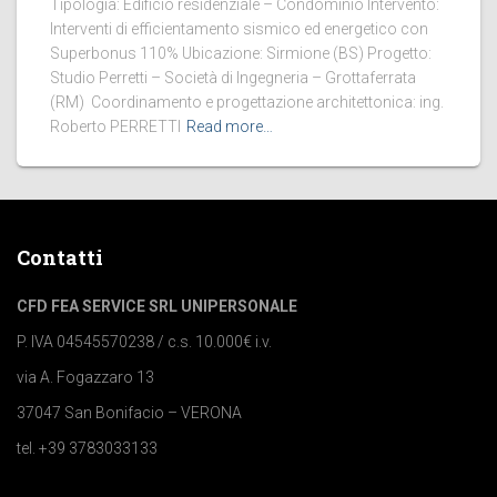
Tipologia: Edificio residenziale – Condominio Intervento:
Interventi di efficientamento sismico ed energetico con
Superbonus 110% Ubicazione: Sirmione (BS) Progetto:
Studio Perretti – Società di Ingegneria – Grottaferrata
(RM) Coordinamento e progettazione architettonica: ing.
Roberto PERRETTI
Read more…
Contatti
CFD FEA SERVICE SRL UNIPERSONALE
P. IVA 04545570238 / c.s. 10.000€ i.v.
via A. Fogazzaro 13
37047 San Bonifacio – VERONA
tel. +39 3783033133