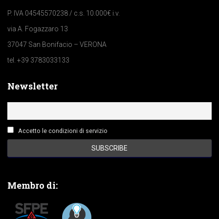
P. IVA 04545570238 / c.s. 10.000€ i.v.
via A. Fogazzaro 13
37047 San Bonifacio – VERONA
tel. +39 3783033133
Newsletter
Accetto le condizioni di servizio
Membro di: