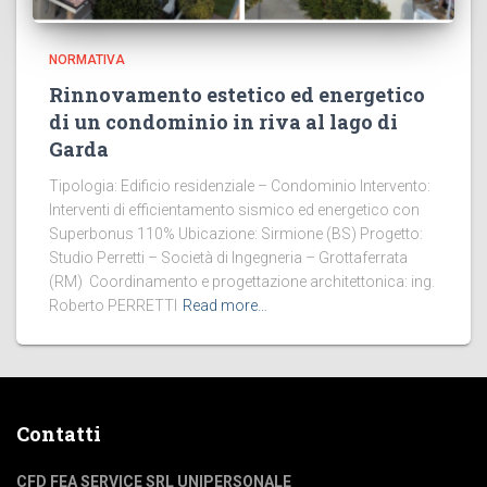
NORMATIVA
Rinnovamento estetico ed energetico
di un condominio in riva al lago di
Garda
Tipologia: Edificio residenziale – Condominio Intervento:
Interventi di efficientamento sismico ed energetico con
Superbonus 110% Ubicazione: Sirmione (BS) Progetto:
Studio Perretti – Società di Ingegneria – Grottaferrata
(RM) Coordinamento e progettazione architettonica: ing.
Roberto PERRETTI
Read more…
Contatti
CFD FEA SERVICE SRL UNIPERSONALE