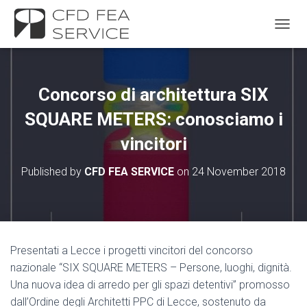
TOGGL
Concorso di architettura SIX
SQUARE METERS: conosciamo i
vincitori
Published by
CFD FEA SERVICE
on
24 November 2018
Presentati a Lecce i progetti vincitori del concorso
nazionale “SIX SQUARE METERS – Persone, luoghi, dignità.
Una nuova idea di arredo per gli spazi detentivi” promosso
dall’Ordine degli Architetti PPC di Lecce, sostenuto da