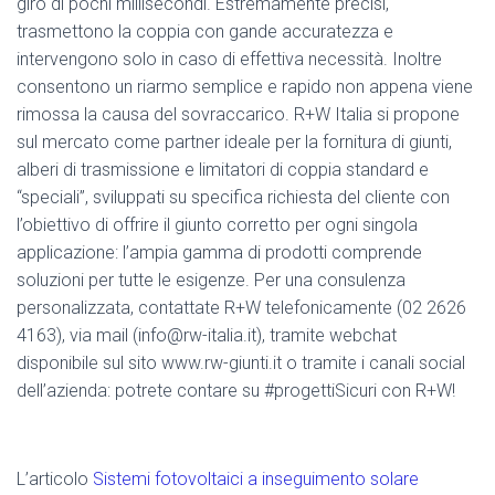
giro di pochi millisecondi. Estremamente precisi,
trasmettono la coppia con gande accuratezza e
intervengono solo in caso di effettiva necessità. Inoltre
consentono un riarmo semplice e rapido non appena viene
rimossa la causa del sovraccarico. R+W Italia si propone
sul mercato come partner ideale per la fornitura di giunti,
alberi di trasmissione e limitatori di coppia standard e
“speciali”, sviluppati su specifica richiesta del cliente con
l’obiettivo di offrire il giunto corretto per ogni singola
applicazione: l’ampia gamma di prodotti comprende
soluzioni per tutte le esigenze. Per una consulenza
personalizzata, contattate R+W telefonicamente (02 2626
4163), via mail (info@rw-italia.it), tramite webchat
disponibile sul sito www.rw-giunti.it o tramite i canali social
dell’azienda: potrete contare su #progettiSicuri con R+W!
L’articolo
Sistemi fotovoltaici a inseguimento solare