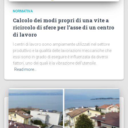
NORMATIVA
Calcolo dei modi propri di una vite a
ricircolo di sfere per l’asse di un centro
di lavoro
I centri di lavoro sono ampiamente utilizzati nel settore
produttivo e la qualità delle lavorazioni meccaniche che
essi sono in grado di eseguire è influenzata da diversi
fattori, uno dei quali è la vibrazione dell’utensile.
Read more…