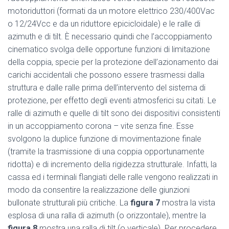
motoriduttori (formati da un motore elettrico 230/400Vac
o 12/24Vcc e da un riduttore epicicloidale) e le ralle di
azimuth e di tilt. È necessario quindi che l’accoppiamento
cinematico svolga delle opportune funzioni di limitazione
della coppia, specie per la protezione dell’azionamento dai
carichi accidentali che possono essere trasmessi dalla
struttura e dalle ralle prima dell’intervento del sistema di
protezione, per effetto degli eventi atmosferici su citati. Le
ralle di azimuth e quelle di tilt sono dei dispositivi consistenti
in un accoppiamento corona – vite senza fine. Esse
svolgono la duplice funzione di movimentazione finale
(tramite la trasmissione di una coppia opportunamente
ridotta) e di incremento della rigidezza strutturale. Infatti, la
cassa ed i terminali flangiati delle ralle vengono realizzati in
modo da consentire la realizzazione delle giunzioni
bullonate strutturali più critiche. La
figura 7
mostra la vista
esplosa di una ralla di azimuth (o orizzontale), mentre la
figura 8
mostra una ralla di tilt (o verticale). Per procedere