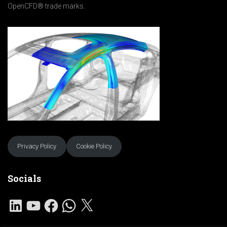
OpenCFD® trade marks.
Privacy Policy
Cookie Policy
Socials
L
Y
F
W
X
I
O
A
H
N
U
C
A
K
T
E
T