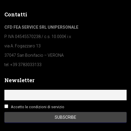
Contatti
CFD FEA SERVICE SRL UNIPERSONALE
P. IVA 04545570238 / c.s. 10.000€ i.v.
via A. Fogazzaro 13
37047 San Bonifacio – VERONA
tel. +39 3783033133
Newsletter
Accetto le condizioni di servizio