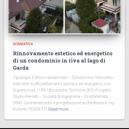
NORMATIVA
Rinnovamento estetico ed energetico
di un condominio in riva al lago di
Garda
Tipologia: Edificio residenziale – Condominio Intervento:
Interventi di efficientamento sismico ed energetico con
Superbonus 110% Ubicazione: Sirmione (BS) Progetto:
Studio Perretti – Società di Ingegneria – Grottaferrata
(RM) Coordinamento e progettazione architettonica: ing.
Roberto PERRETTI
Read more…