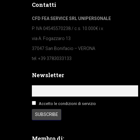
Contatti
CFD FEA SERVICE SRL UNIPERSONALE
P. IVA 04545570238 / c.s. 10.000€ i.v.
via A. Fogazzaro 13
37047 San Bonifacio – VERONA
tel. +39 3783033133
Newsletter
Accetto le condizioni di servizio
Membro di: