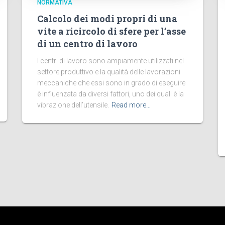
NORMATIVA
Calcolo dei modi propri di una
vite a ricircolo di sfere per l’asse
di un centro di lavoro
I centri di lavoro sono ampiamente utilizzati nel
settore produttivo e la qualità delle lavorazioni
meccaniche che essi sono in grado di eseguire
è influenzata da diversi fattori, uno dei quali è la
vibrazione dell’utensile.
Read more…