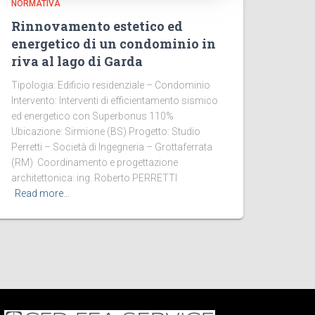
NORMATIVA
Rinnovamento estetico ed
energetico di un condominio in
riva al lago di Garda
Tipologia: Edificio residenziale – Condominio
Intervento: Interventi di efficientamento sismico
ed energetico con Superbonus 110%
Ubicazione: Sirmione (BS) Progetto: Studio
Perretti – Società di Ingegneria – Grottaferrata
(RM) Coordinamento e progettazione
architettonica: ing. Roberto PERRETTI
Read more…