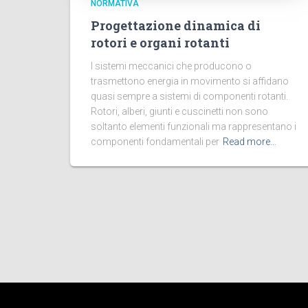
NORMATIVA
Progettazione dinamica di
rotori e organi rotanti
I sistemi meccanici che producono o
trasmettono energia in movimento si affidano
quasi sempre a sistemi di componenti rotanti.
Rotori, alberi, giunti e cuscinetti non sono
soltanto elementi funzionali ma rappresentano i
componenti fondamentali per
Read more…