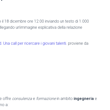
 il 18 dicembre ore 12.00 inviando un testo di 1.000
i, allegando un’immagine esplicativa della relazione
 Una call per ricercare i giovani talenti.
proviene da
he offre
consulenza
e
formazione
in ambito
ingegneria
e
amo a: