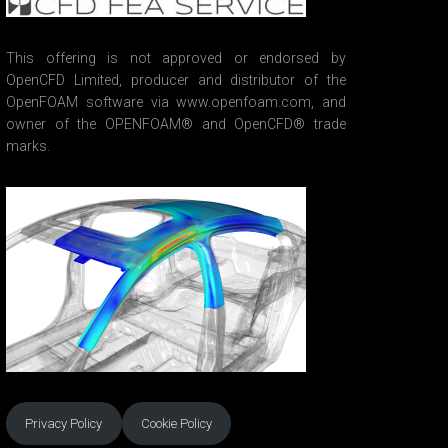
This offering is not approved or endorsed by
OpenCFD Limited, producer and distributor of the
OpenFOAM software via www.openfoam.com, and
owner of the OPENFOAM® and OpenCFD® trade
marks.
Privacy Policy
Cookie Policy