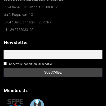
P. IVA 04545570238 / c.s. 10.000€ i.v.
via A. Fogazzaro 13
37047 San Bonifacio – VERONA
tel. +39 3783033133
Newsletter
Accetto le condizioni di servizio
Membro di: