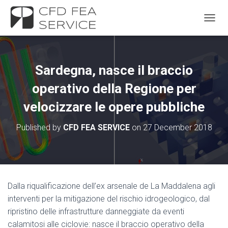
TOGGL
Sardegna, nasce il braccio
operativo della Regione per
velocizzare le opere pubbliche
Published by
CFD FEA SERVICE
on
27 December 2018
Dalla riqualificazione dell’ex arsenale de La Maddalena agli
interventi per la mitigazione del rischio idrogeologico, dal
ripristino delle infrastrutture danneggiate da eventi
calamitosi alle ciclovie: nasce il braccio operativo della