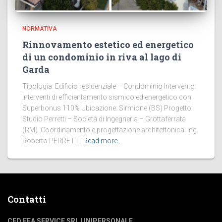
NORMATIVA
Rinnovamento estetico ed energetico
di un condominio in riva al lago di
Garda
Tipologia: Edificio residenziale – Condominio Intervento:
Interventi di efficientamento sismico ed energetico con
Superbonus 110% Ubicazione: Sirmione (BS) Progetto:
Studio Perretti – Società di Ingegneria – Grottaferrata
(RM) Coordinamento e progettazione architettonica: ing.
Roberto PERRETTI
Read more…
Contatti
CFD FEA SERVICE SRL UNIPERSONALE