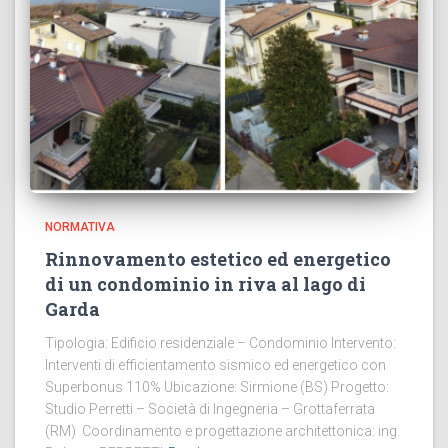
NORMATIVA
Rinnovamento estetico ed energetico
di un condominio in riva al lago di
Garda
Tipologia: Edificio residenziale – Condominio Intervento:
Interventi di efficientamento sismico ed energetico con
Superbonus 110% Ubicazione: Sirmione (BS) Progetto:
Studio Perretti – Società di Ingegneria – Grottaferrata
(RM) Coordinamento e progettazione architettonica: ing.