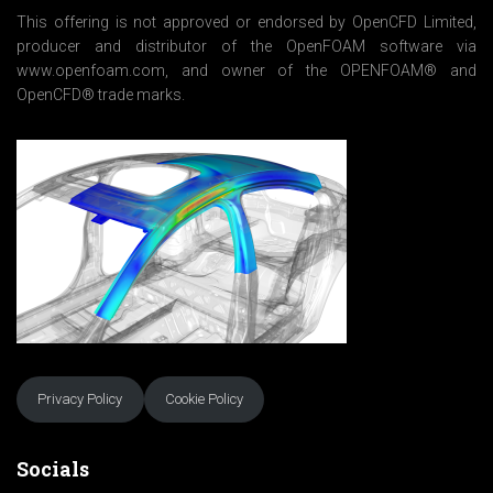
*
This offering is not approved or endorsed by OpenCFD Limited,
producer and distributor of the OpenFOAM software via
www.openfoam.com, and owner of the OPENFOAM® and
OpenCFD® trade marks.
Privacy Policy
Cookie Policy
Socials