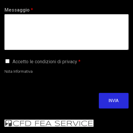
Messaggio
*
G
Accetto le condizioni di privacy
*
D
P
Nota Informativa
R
A
g
r
e
INVIA
e
m
e
n
t