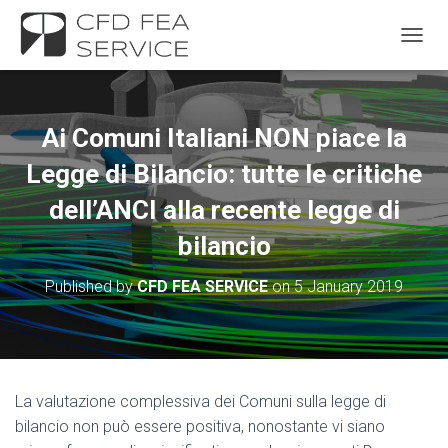
TOGGL
Ai Comuni Italiani NON piace la
Legge di Bilancio: tutte le critiche
dell’ANCI alla recente legge di
bilancio
Published by
CFD FEA SERVICE
on
5 January 2019
La valutazione complessiva dei Comuni sulla legge di
bilancio non può essere positiva, nonostante vi siano