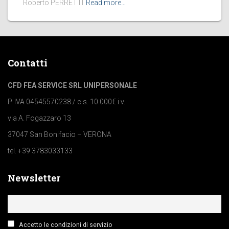
Roberto PERRETTI
Read more…
Contatti
CFD FEA SERVICE SRL UNIPERSONALE
P. IVA 04545570238 / c.s. 10.000€ i.v.
via A. Fogazzaro 13
37047 San Bonifacio – VERONA
tel. +39 3783033133
Newsletter
Accetto le condizioni di servizio