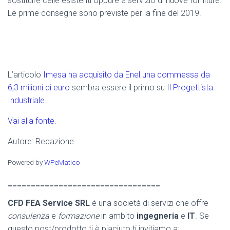
sostituire celle esistenti oppure a servizio di nuove forniture.
Le prime consegne sono previste per la fine del 2019.
L’articolo
Imesa ha acquisito da Enel una commessa da
6,3 milioni di euro
sembra essere il primo su
Il Progettista
Industriale
.
Vai alla fonte.
Autore: Redazione
Powered by
WPeMatico
_________________________________
CFD FEA Service SRL
è una società di servizi che offre
consulenza
e
formazione
in ambito
ingegneria
e
IT
. Se
questo post/prodotto ti è piaciuto ti invitiamo a: