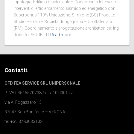
Tipologia: Edificio residenziale – Condominio Intervento:
Interventi di efficientamento sismico ed energetico con
Superbonus 110% Ubicazione: Sirmione (BS) Progetto:
Studio Perretti – Società di Ingegneria – Grottaferrata
(RM) Coordinamento e progettazione architettonica: ing.
Roberto PERRETTI
Read more…
Contatti
CFD FEA SERVICE SRL UNIPERSONALE
P. IVA 04545570238 / c.s. 10.000€ i.v.
via A. Fogazzaro 13
37047 San Bonifacio – VERONA
tel. +39 3783033133