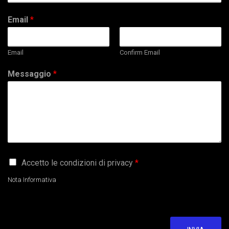
Email
*
Email
Confirm Email
Messaggio
*
G
Accetto le condizioni di privacy
*
D
P
Nota Informativa
R
A
g
r