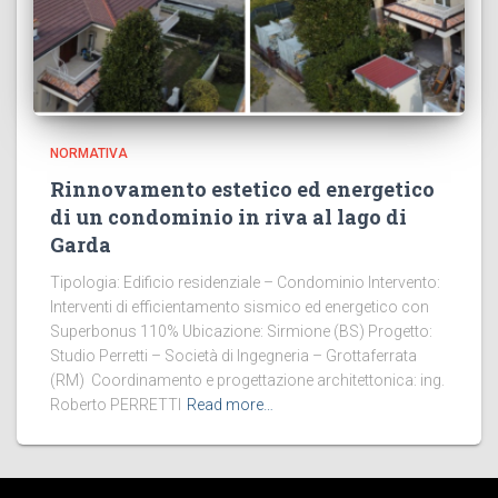
NORMATIVA
Rinnovamento estetico ed energetico
di un condominio in riva al lago di
Garda
Tipologia: Edificio residenziale – Condominio Intervento:
Interventi di efficientamento sismico ed energetico con
Superbonus 110% Ubicazione: Sirmione (BS) Progetto:
Studio Perretti – Società di Ingegneria – Grottaferrata
(RM) Coordinamento e progettazione architettonica: ing.
Roberto PERRETTI
Read more…