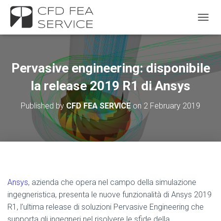
TOGGL
Pervasive engineering: disponibile
la release 2019 R1 di Ansys
Published by
CFD FEA SERVICE
on
2 February 2019
Ansys
, azienda che opera nel campo della simulazione
ingegneristica, presenta le nuove funzionalità di Ansys 2019
R1, l’ultima release di soluzioni Pervasive Engineering che
supporta gli ingegneri nel risolvere le sfide della