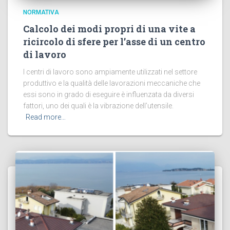
NORMATIVA
Calcolo dei modi propri di una vite a
ricircolo di sfere per l’asse di un centro
di lavoro
I centri di lavoro sono ampiamente utilizzati nel settore
produttivo e la qualità delle lavorazioni meccaniche che
essi sono in grado di eseguire è influenzata da diversi
fattori, uno dei quali è la vibrazione dell’utensile.
Read more…