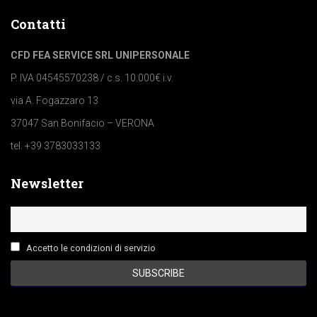
Contatti
CFD FEA SERVICE SRL UNIPERSONALE
P. IVA 04545570238 / c.s. 10.000€ i.v.
via A. Fogazzaro 13
37047 San Bonifacio – VERONA
tel. +39 3783033133
Newsletter
Accetto le condizioni di servizio