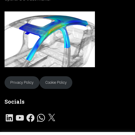
Privacy Policy
Cookie Policy
Socials
L
Y
F
W
X
I
O
A
H
N
U
C
A
K
T
E
T
E
U
B
S