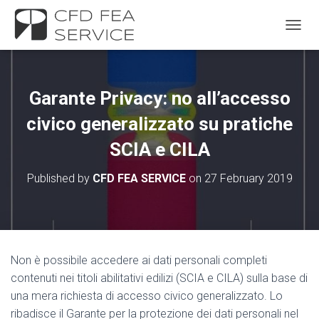
TOGGL
Garante Privacy: no all’accesso
civico generalizzato su pratiche
SCIA e CILA
Published by
CFD FEA SERVICE
on
27 February 2019
Non è possibile accedere ai dati personali completi
contenuti nei titoli abilitativi edilizi (SCIA e CILA) sulla base di
una mera richiesta di accesso civico generalizzato. Lo
ribadisce il Garante per la protezione dei dati personali nel