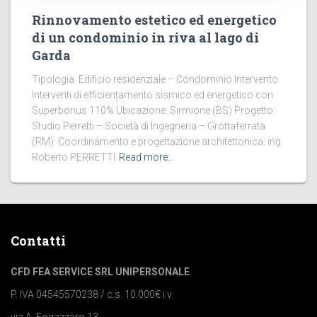
Rinnovamento estetico ed energetico
di un condominio in riva al lago di
Garda
Tipologia: Edificio residenziale – Condominio Intervento:
Interventi di efficientamento sismico ed energetico con
Superbonus 110% Ubicazione: Sirmione (BS) Progetto:
Studio Perretti – Società di Ingegneria – Grottaferrata
(RM) Coordinamento e progettazione architettonica: ing.
Roberto PERRETTI
Read more…
Contatti
CFD FEA SERVICE SRL UNIPERSONALE
P. IVA 04545570238 / c.s. 10.000€ i.v.