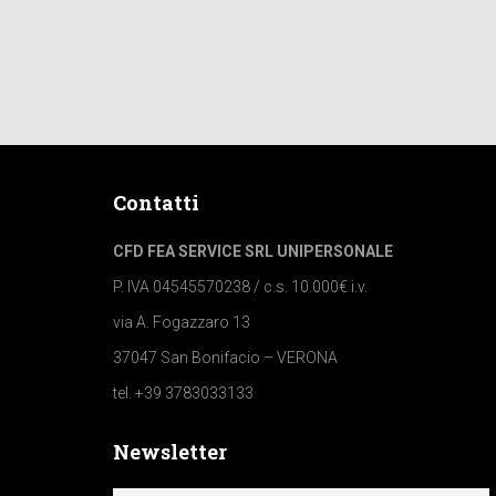
Contatti
CFD FEA SERVICE SRL UNIPERSONALE
P. IVA 04545570238 / c.s. 10.000€ i.v.
via A. Fogazzaro 13
37047 San Bonifacio – VERONA
tel. +39 3783033133
Newsletter