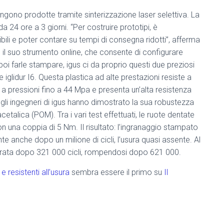
 vengono prodotte tramite sinterizzazione laser selettiva. La
24 ore a 3 giorni. “Per costruire prototipi, è
ili e poter contare su tempi di consegna ridotti”, afferma
 il suo strumento online, che consente di configurare
poi farle stampare, igus ci da proprio questi due preziosi
 iglidur I6. Questa plastica ad alte prestazioni resiste a
a pressioni fino a 44 Mpa e presenta un’alta resistenza
 gli ingegneri di igus hanno dimostrato la sua robustezza
cetalica (POM). Tra i vari test effettuati, le ruote dentate
n una coppia di 5 Nm. Il risultato: l’ingranaggio stampato
te anche dopo un milione di cicli, l’usura quasi assente. Al
usurata dopo 321 000 cicli, rompendosi dopo 621 000.
 resistenti all’usura
sembra essere il primo su
Il