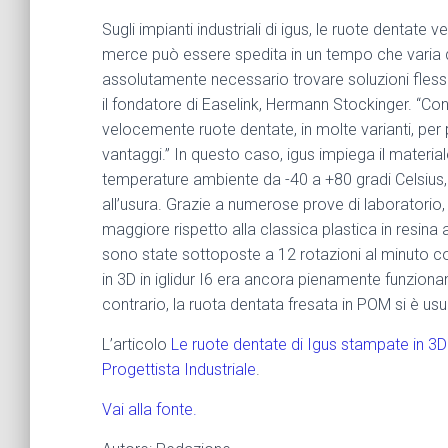
Sugli impianti industriali di igus, le ruote dentate
merce può essere spedita in un tempo che varia da 
assolutamente necessario trovare soluzioni flessib
il fondatore di Easelink, Hermann Stockinger. “Con
velocemente ruote dentate, in molte varianti, per 
vantaggi.” In questo caso, igus impiega il materiale
temperature ambiente da -40 a +80 gradi Celsius, 
all’usura. Grazie a numerose prove di laboratorio,
maggiore rispetto alla classica plastica in resina a
sono state sottoposte a 12 rotazioni al minuto co
in 3D in iglidur I6 era ancora pienamente funzionan
contrario, la ruota dentata fresata in POM si è 
L’articolo
Le ruote dentate di Igus stampate in 3D e
Progettista Industriale
.
Vai alla fonte.