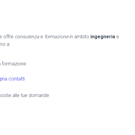
he offre
consulenza
e
formazione
in ambito
ingegneria
e
amo a:
la formazione
ina contatti
risposte alle tue domande.