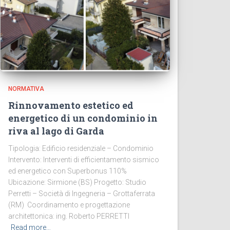
NORMATIVA
Rinnovamento estetico ed
energetico di un condominio in
riva al lago di Garda
Tipologia: Edificio residenziale – Condominio
Intervento: Interventi di efficientamento sismico
ed energetico con Superbonus 110%
Ubicazione: Sirmione (BS) Progetto: Studio
Perretti – Società di Ingegneria – Grottaferrata
(RM) Coordinamento e progettazione
architettonica: ing. Roberto PERRETTI
Read more…