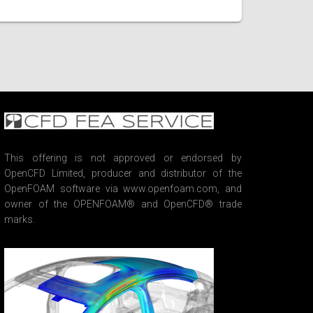
This offering is not approved or endorsed by
OpenCFD Limited, producer and distributor of the
OpenFOAM software via www.openfoam.com, and
owner of the OPENFOAM® and OpenCFD® trade
marks.