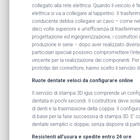
collegato alla rete elettrica. Quando il veicolo è 
elettrica si va a collegare al tappetino. Il trasferi
conducente debba collegare un cavo – come nella 
dieci volte superiore e un’efficienza di trasferime
progettazione ed ingegnerizzazione, i costruttori
produzione in serie – dopo aver realizzato diversi
particolari speciali possono compromettere l’inte
vincente per la realizzazione dei componenti. Per 
prototipi del connettore, hanno scelto il servizio 
Ruote dentate veloci da configurare online
Il servizio di stampa 3D igus comprende un config
dentata in pochi secondi. Il costruttore deve sola
di denti e la trasmissione della coppia. Il config
di base per la fase successiva di stampa 3D. E’ cos
dentate semplici o doppie, senza disporre di par
Resistenti all’usura e spedite entro 24 ore