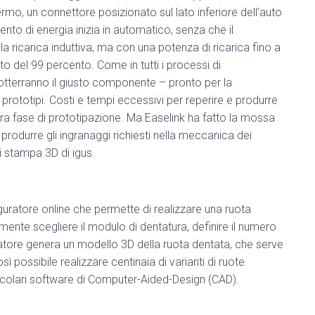
fermo, un connettore posizionato sul lato inferiore dell’auto
mento di energia inizia in automatico, senza che il
ricarica induttiva, ma con una potenza di ricarica fino a
nto del 99 percento. Come in tutti i processi di
 otterranno il giusto componente – pronto per la
 prototipi. Costi e tempi eccessivi per reperire e produrre
ra fase di prototipazione. Ma Easelink ha fatto la mossa
produrre gli ingranaggi richiesti nella meccanica dei
di stampa 3D di igus.
uratore online che permette di realizzare una ruota
mente scegliere il modulo di dentatura, definire il numero
uratore genera un modello 3D della ruota dentata, che serve
ì possibile realizzare centinaia di varianti di ruote
ticolari software di Computer-Aided-Design (CAD).