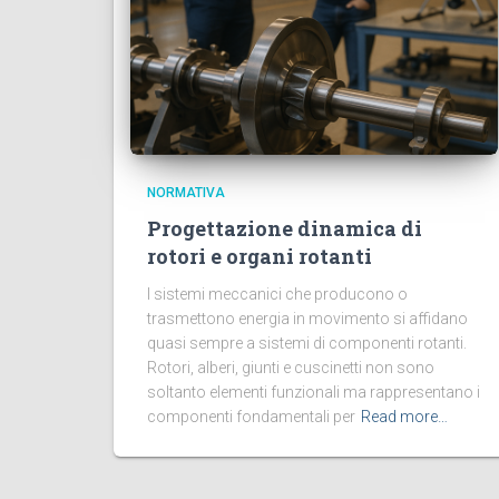
NORMATIVA
Progettazione dinamica di
rotori e organi rotanti
I sistemi meccanici che producono o
trasmettono energia in movimento si affidano
quasi sempre a sistemi di componenti rotanti.
Rotori, alberi, giunti e cuscinetti non sono
soltanto elementi funzionali ma rappresentano i
componenti fondamentali per
Read more…