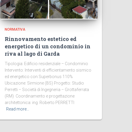
NORMATIVA
Rinnovamento estetico ed
energetico di un condominio in
riva al lago di Garda
Tipologia: Edificio residenziale – Condominio
Intervento: Interventi di efficientamento sismico
ed energetico con Superbonus 110%
Ubicazione: Sirmione (BS) Progetto: Studio
Perretti – Società di Ingegneria – Grottaferrata
(RM) Coordinamento e progettazione
architettonica: ing. Roberto PERRETTI
Read more…