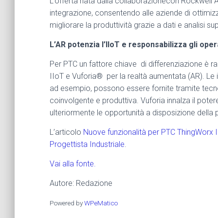
L’offerta nata dalla collaborazionecon Rockwell A
integrazione, consentendo alle aziende di ottimiz
migliorare la produttività grazie a dati e analisi s
L’AR potenzia l’IIoT e responsabilizza gli oper
Per PTC un fattore chiave di differenziazione è r
IIoT e Vuforia® per la realtà aumentata (AR). Le i
ad esempio, possono essere fornite tramite tecnol
coinvolgente e produttiva. Vuforia innalza il pote
ulteriormente le opportunità a disposizione della
L’articolo
Nuove funzionalità per PTC ThingWorx In
Progettista Industriale
.
Vai alla fonte.
Autore: Redazione
Powered by
WPeMatico