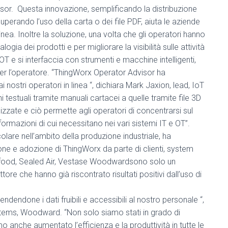
isor. Questa innovazione, semplificando la distribuzione
superando l’uso della carta o dei file PDF, aiuta le aziende
linea. Inoltre la soluzione, una volta che gli operatori hanno
ogia dei prodotti e per migliorare la visibilità sulle attività
OT e si interfaccia con strumenti e macchine intelligenti,
er l’operatore. “ThingWorx Operator Advisor ha
 nostri operatori in linea “, dichiara Mark Jaxion, lead, IoT
i testuali tramite manuali cartacei a quelle tramite file 3D
zzate e ciò permette agli operatori di concentrarsi sul
rmazioni di cui necessitano nei vari sistemi IT e OT”.
olare nell’ambito della produzione industriale, ha
zione e adozione di ThingWorx da parte di clienti, system
Lavifood, Sealed Air, Vestase Woodwardsono solo un
re che hanno già riscontrato risultati positivi dall’uso di
endendone i dati fruibili e accessibili al nostro personale “,
stems, Woodward. “Non solo siamo stati in grado di
mo anche aumentato l’efficienza e la produttività in tutte le