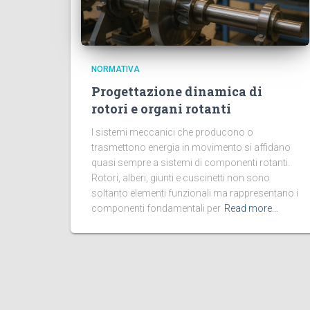
NORMATIVA
Progettazione dinamica di
rotori e organi rotanti
I sistemi meccanici che producono o
trasmettono energia in movimento si affidano
quasi sempre a sistemi di componenti rotanti.
Rotori, alberi, giunti e cuscinetti non sono
soltanto elementi funzionali ma rappresentano i
componenti fondamentali per
Read more…