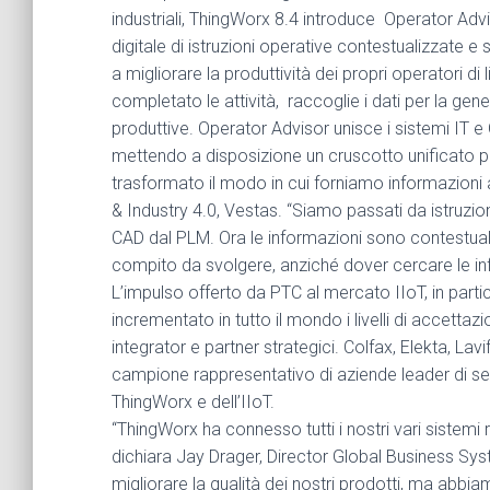
industriali, ThingWorx 8.4 introduce Operator Adv
digitale di istruzioni operative contestualizzate e 
a migliorare la produttività dei propri operatori di 
completato le attività, raccoglie i dati per la geneal
produttive. Operator Advisor unisce i sistemi IT e 
mettendo a disposizione un cruscotto unificato p
trasformato il modo in cui forniamo informazioni ai
& Industry 4.0, Vestas. “Siamo passati da istruzion
CAD dal PLM. Ora le informazioni sono contestuali
compito da svolgere, anziché dover cercare le info
L’impulso offerto da PTC al mercato IIoT, in partic
incrementato in tutto il mondo i livelli di accetta
integrator e partner strategici. Colfax, Elekta, 
campione rappresentativo di aziende leader di setto
ThingWorx e dell’IIoT.
“ThingWorx ha connesso tutti i nostri vari sistemi r
dichiara Jay Drager, Director Global Business Sy
migliorare la qualità dei nostri prodotti, ma abbia