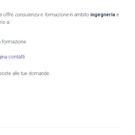
he offre
consulenza
e
formazione
in ambito
ingegneria
e
amo a:
la formazione
ina contatti
risposte alle tue domande.