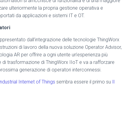
utomation si arricchisce di funzionalità e di una maggiore
zare ulteriormente la propria gestione operativa e
upportati da applicazioni e sistemi IT e OT.
atori
appresentato dall’integrazione delle tecnologie ThingWorx
struzioni di lavoro della nuova soluzione Operator Advisor,
ogia AR per offrire a ogni utente un’esperienza più
re di trasformazione di ThingWorx IIoT e va a rafforzare
 prossima generazione di operatori interconnessi.
dustrial Internet of Things
sembra essere il primo su
Il