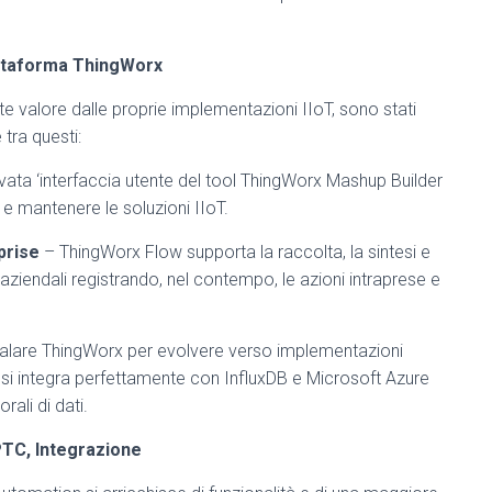
iattaforma ThingWorx
e valore dalle proprie implementazioni IIoT, sono stati
 tra questi:
vata ‘interfaccia utente del tool ThingWorx Mashup Builder
e mantenere le soluzioni IIoT.
rprise
– ThingWorx Flow supporta la raccolta, la sintesi e
mi aziendali registrando, nel contempo, le azioni intraprese e
alare ThingWorx per evolvere verso implementazioni
 si integra perfettamente con InfluxDB e Microsoft Azure
rali di dati.
PTC, Integrazione