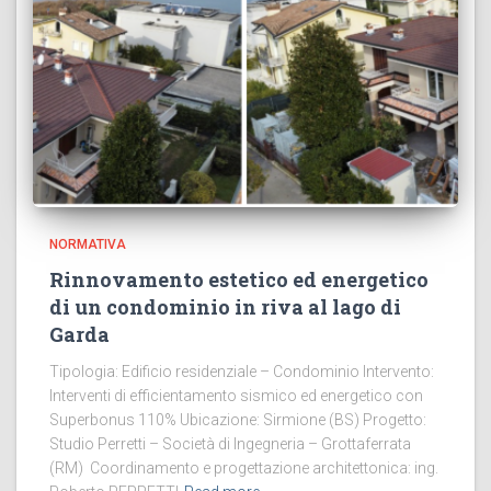
NORMATIVA
Rinnovamento estetico ed energetico
di un condominio in riva al lago di
Garda
Tipologia: Edificio residenziale – Condominio Intervento:
Interventi di efficientamento sismico ed energetico con
Superbonus 110% Ubicazione: Sirmione (BS) Progetto:
Studio Perretti – Società di Ingegneria – Grottaferrata
(RM) Coordinamento e progettazione architettonica: ing.