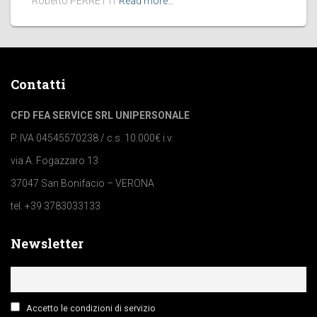
Roberto PERRETTI
Read more…
Contatti
CFD FEA SERVICE SRL UNIPERSONALE
P. IVA 04545570238 / c.s. 10.000€ i.v.
via A. Fogazzaro 13
37047 San Bonifacio – VERONA
tel. +39 3783033133
Newsletter
Accetto le condizioni di servizio