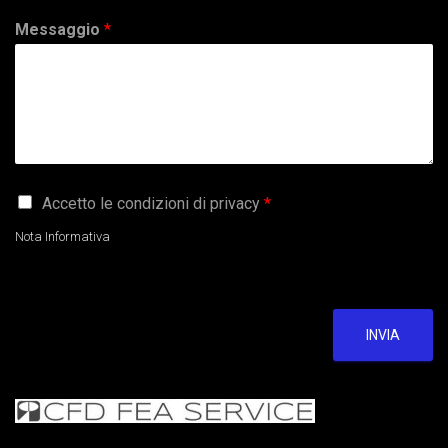
Messaggio
*
G
Accetto le condizioni di privacy
*
D
P
Nota Informativa
R
A
g
r
e
INVIA
e
m
e
n
t