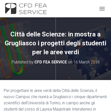
TOGGL
Città delle Scienze: in mostra a
Grugliasco i progetti degli studenti
per le aree verdi
Published by
CFD FEA SERVICE
on
16 March 2019
Per progettare le aree verdi della Città delle Scienze, il
nuovo Campus che riunirà a Grugliasco i cinque dipartimenti
scientifici dell’Università di Torino, in campo anche gli
studenti del corso di Laurea Magistrale Interateneo in