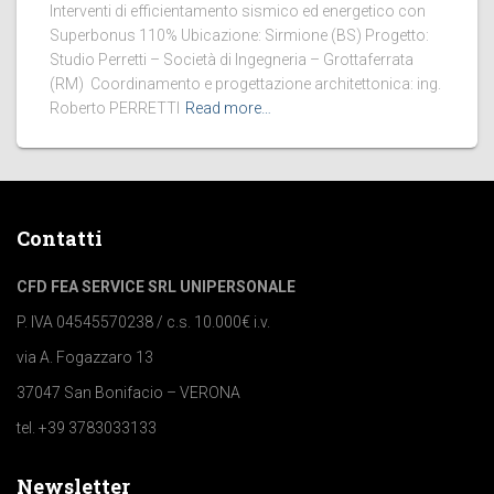
Interventi di efficientamento sismico ed energetico con
Superbonus 110% Ubicazione: Sirmione (BS) Progetto:
Studio Perretti – Società di Ingegneria – Grottaferrata
(RM) Coordinamento e progettazione architettonica: ing.
Roberto PERRETTI
Read more…
Contatti
CFD FEA SERVICE SRL UNIPERSONALE
P. IVA 04545570238 / c.s. 10.000€ i.v.
via A. Fogazzaro 13
37047 San Bonifacio – VERONA
tel. +39 3783033133
Newsletter