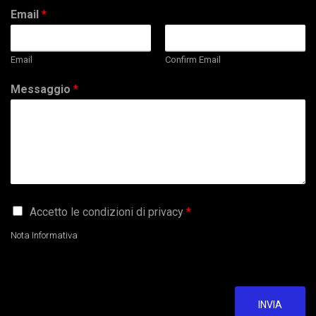
Email
*
Email
Confirm Email
Messaggio
*
G
Accetto le condizioni di privacy
*
D
P
Nota Informativa
R
A
g
r
e
INVIA