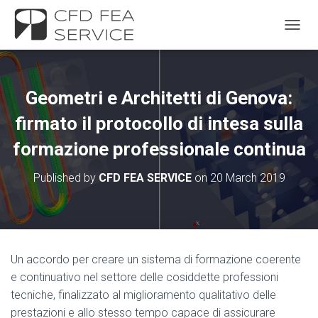
TOGGL
Geometri e Architetti di Genova:
firmato il protocollo di intesa sulla
formazione professionale continua
Published by
CFD FEA SERVICE
on
20 March 2019
Un accordo per creare un sistema di formazione coerente
e continuativo nel settore delle cosiddette professioni
tecniche, finalizzato al miglioramento qualitativo delle
prestazioni e allo stesso tempo capace di assicurare