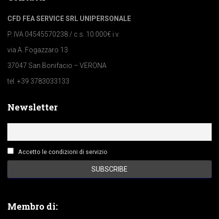
CFD FEA SERVICE SRL UNIPERSONALE
P. IVA 04545570238 / c.s. 10.000€ i.v.
via A. Fogazzaro 13
37047 San Bonifacio – VERONA
tel. +39 3783033133
Newsletter
Accetto le condizioni di servizio
Membro di: