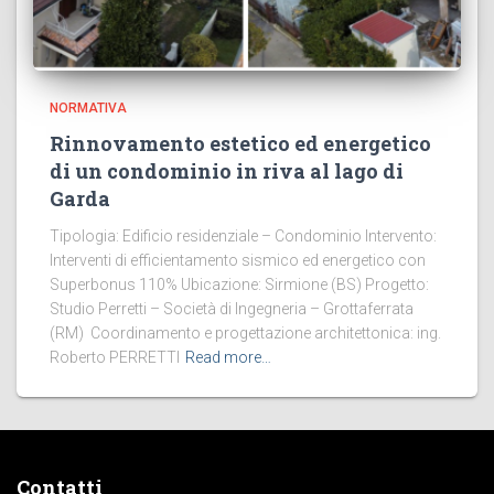
NORMATIVA
Rinnovamento estetico ed energetico
di un condominio in riva al lago di
Garda
Tipologia: Edificio residenziale – Condominio Intervento:
Interventi di efficientamento sismico ed energetico con
Superbonus 110% Ubicazione: Sirmione (BS) Progetto:
Studio Perretti – Società di Ingegneria – Grottaferrata
(RM) Coordinamento e progettazione architettonica: ing.
Roberto PERRETTI
Read more…
Contatti