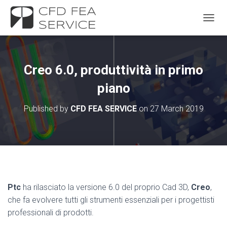
TOGGL
Creo 6.0, produttività in primo
piano
Published by
CFD FEA SERVICE
on
27 March 2019
Ptc
ha rilasciato la versione 6.0 del proprio Cad 3D,
Creo
,
che fa evolvere tutti gli strumenti essenziali per i progettisti
professionali di prodotti.