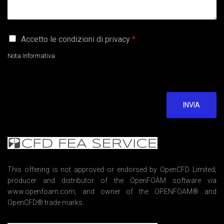
G
Accetto le condizioni di privacy
*
D
P
Nota Informativa
R
A
g
r
e
INVIA
e
m
e
n
t
*
This offering is not approved or endorsed by OpenCFD Limited,
producer and distributor of the OpenFOAM software via
www.openfoam.com, and owner of the OPENFOAM® and
OpenCFD® trade marks.