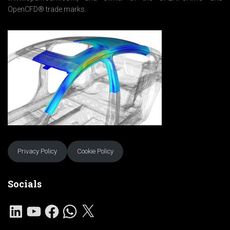
OpenCFD® trade marks.
Privacy Policy
Cookie Policy
Socials
L
Y
F
W
X
I
O
A
H
N
U
C
A
K
T
E
T