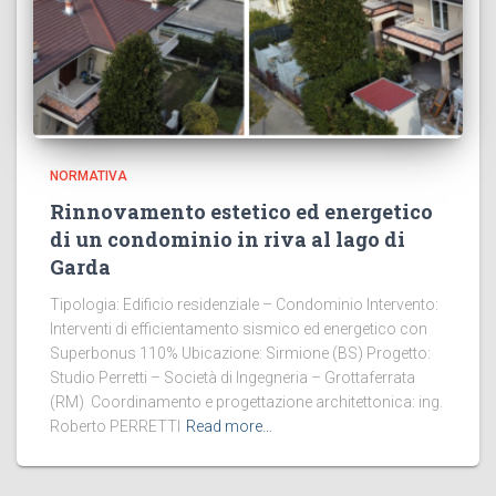
NORMATIVA
Rinnovamento estetico ed energetico
di un condominio in riva al lago di
Garda
Tipologia: Edificio residenziale – Condominio Intervento:
Interventi di efficientamento sismico ed energetico con
Superbonus 110% Ubicazione: Sirmione (BS) Progetto:
Studio Perretti – Società di Ingegneria – Grottaferrata
(RM) Coordinamento e progettazione architettonica: ing.
Roberto PERRETTI
Read more…