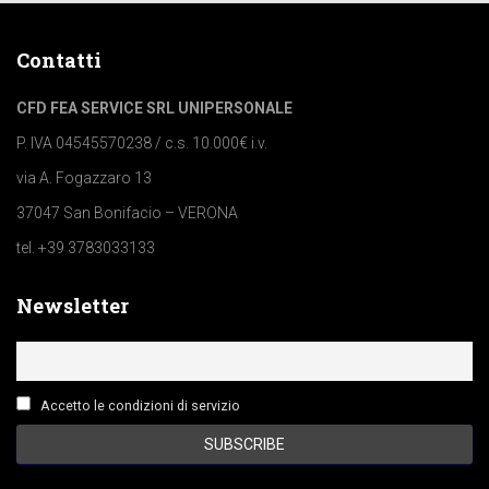
Contatti
CFD FEA SERVICE SRL UNIPERSONALE
P. IVA 04545570238 / c.s. 10.000€ i.v.
via A. Fogazzaro 13
37047 San Bonifacio – VERONA
tel. +39 3783033133
Newsletter
Accetto le condizioni di servizio