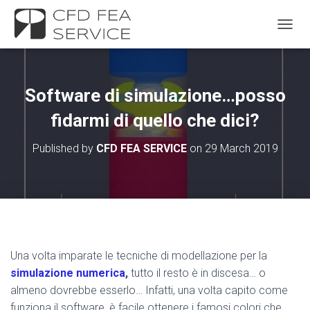
TOGGL
Software di simulazione…posso
fidarmi di quello che dici?
Published by
CFD FEA SERVICE
on
29 March 2019
Una volta imparate le tecniche di modellazione per la
simulazione numerica
,
tutto il resto è in discesa… o
almeno dovrebbe esserlo… Infatti, una volta capito come
funziona il software, è facile ottenere i famosi colori che