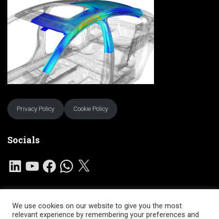
Privacy Policy
Cookie Policy
Socials
L
Y
F
W
X
I
O
A
H
N
U
C
A
K
T
E
T
E
U
B
S
D
B
O
A
I
E
O
P
We use cookies on our website to give you the most
N
K
P
HOME
SERVIZI
SOFTWARE
COMUNITA’
relevant experience by remembering your preferences and