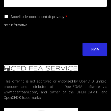
G
Accetto le condizioni di privacy
*
D
P
Nota Informativa
R
A
g
r
e
INVIA
e
m
e
n
t
*
This offering is not approved or endorsed by OpenCFD Limited,
producer and distributor of the OpenFOAM software via
www.openfoam.com, and owner of the OPENFOAM® and
OpenCFD® trade marks.