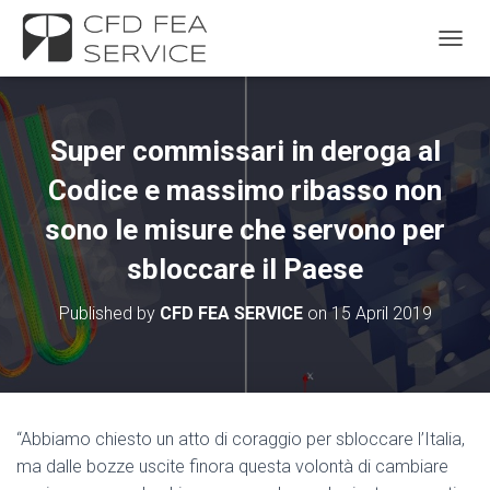
TOGGL
Super commissari in deroga al
Codice e massimo ribasso non
sono le misure che servono per
sbloccare il Paese
Published by
CFD FEA SERVICE
on
15 April 2019
“Abbiamo chiesto un atto di coraggio per sbloccare l’Italia,
ma dalle bozze uscite finora questa volontà di cambiare