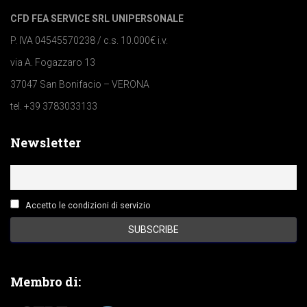
CFD FEA SERVICE SRL UNIPERSONALE
P. IVA 04545570238 / c.s. 10.000€ i.v.
via A. Fogazzaro 13
37047 San Bonifacio – VERONA
tel. +39 3783033133
Newsletter
Accetto le condizioni di servizio
Membro di: