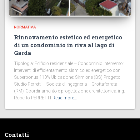
NORMATIVA
Rinnovamento estetico ed energetico
di un condominio in riva al lago di
Garda
Tipologia: Edificio residenziale – Condominio Intervento:
Interventi di efficientamento sismico ed energetico con
Superbonus 110% Ubicazione: Sirmione (BS) Progetto:
Studio Perretti – Società di Ingegneria – Grottaferrata
(RM) Coordinamento e progettazione architettonica: ing.
Roberto PERRETTI
Read more…
Contatti