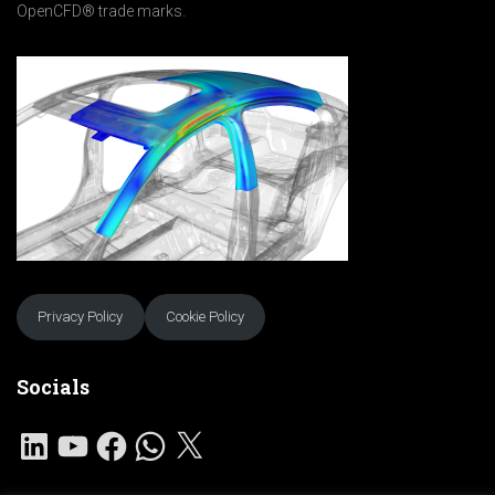
OpenCFD® trade marks.
Privacy Policy
Cookie Policy
Socials
L
Y
F
W
X
I
O
A
H
N
U
C
A
K
T
E
T