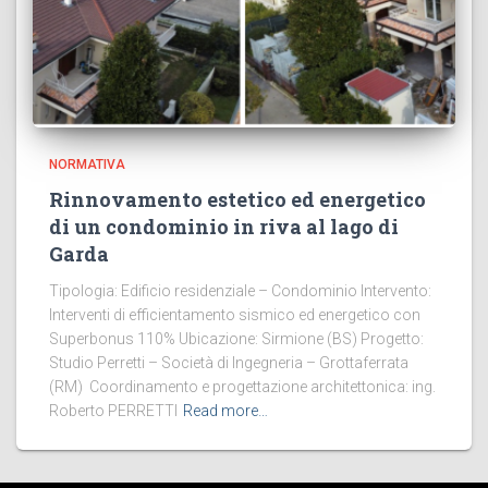
NORMATIVA
Rinnovamento estetico ed energetico
di un condominio in riva al lago di
Garda
Tipologia: Edificio residenziale – Condominio Intervento:
Interventi di efficientamento sismico ed energetico con
Superbonus 110% Ubicazione: Sirmione (BS) Progetto:
Studio Perretti – Società di Ingegneria – Grottaferrata
(RM) Coordinamento e progettazione architettonica: ing.
Roberto PERRETTI
Read more…