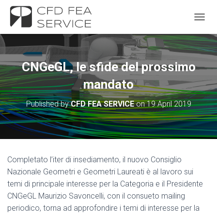
TOGGL
CNGeGL, le sfide del prossimo
mandato
Published by
CFD FEA SERVICE
on
19 April 2019
Completato l’iter di insediamento, il nuovo Consiglio
Nazionale Geometri e Geometri Laureati è al lavoro sui
temi di principale interesse per la Categoria e il Presidente
CNGeGL Maurizio Savoncelli, con il consueto mailing
periodico, torna ad approfondire i temi di interesse per la