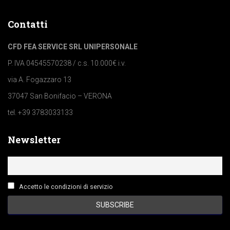
Contatti
CFD FEA SERVICE SRL UNIPERSONALE
P. IVA 04545570238 / c.s. 10.000€ i.v.
via A. Fogazzaro 13
37047 San Bonifacio – VERONA
tel. +39 3783033133
Newsletter
Accetto le condizioni di servizio