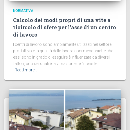
NORMATIVA
Calcolo dei modi propri di una vite a
ricircolo di sfere per l’asse di un centro
di lavoro
I centri di lavoro sono ampiamente utilizzati nel settore
produttivo e la qualità delle lavorazioni meccaniche che
essi sono in grado di eseguire è influenzata da diversi
fattori, uno dei quali è la vibrazione dell’utensile.
Read more…