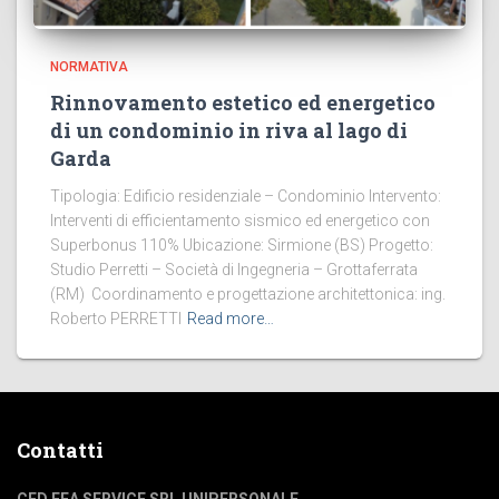
NORMATIVA
Rinnovamento estetico ed energetico
di un condominio in riva al lago di
Garda
Tipologia: Edificio residenziale – Condominio Intervento:
Interventi di efficientamento sismico ed energetico con
Superbonus 110% Ubicazione: Sirmione (BS) Progetto:
Studio Perretti – Società di Ingegneria – Grottaferrata
(RM) Coordinamento e progettazione architettonica: ing.
Roberto PERRETTI
Read more…
Contatti