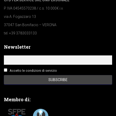
CFD FEA SERVICE SRL UNIPERSONALE
P. IVA 04545570238 / c.s. 10.000€ i.v.
via A. Fogazzaro 13
37047 San Bonifacio – VERONA
tel. +39 3783033133
Newsletter
Accetto le condizioni di servizio
Membro di: