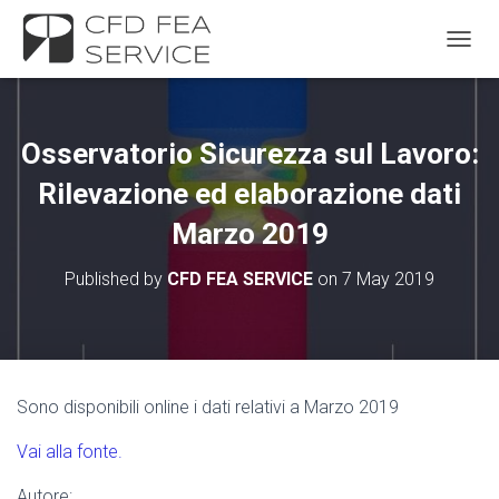
TOGGL
Osservatorio Sicurezza sul Lavoro:
Rilevazione ed elaborazione dati
Marzo 2019
Published by
CFD FEA SERVICE
on
7 May 2019
Sono disponibili online i dati relativi a Marzo 2019
Vai alla fonte.
Autore: