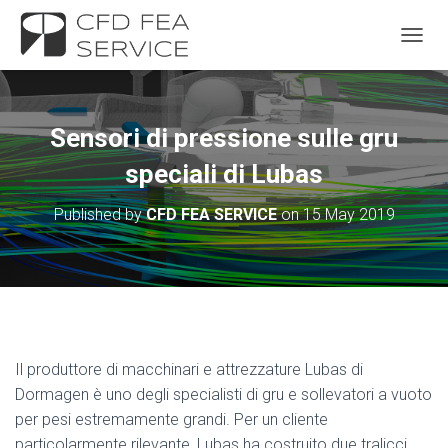
TOGGL
Sensori di pressione sulle gru
speciali di Lubas
Published by
CFD FEA SERVICE
on
15 May 2019
Il produttore di macchinari e attrezzature Lubas di
Dormagen è uno degli specialisti di gru e sollevatori a vuoto
per pesi estremamente grandi. Per un cliente
particolarmente rilevante, Lubas ha costruito due tralicci