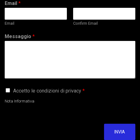
Email
*
Email
Confirm Email
Messaggio
*
G
Accetto le condizioni di privacy
*
D
P
Nota Informativa
R
A
g
r
e
INVIA
e