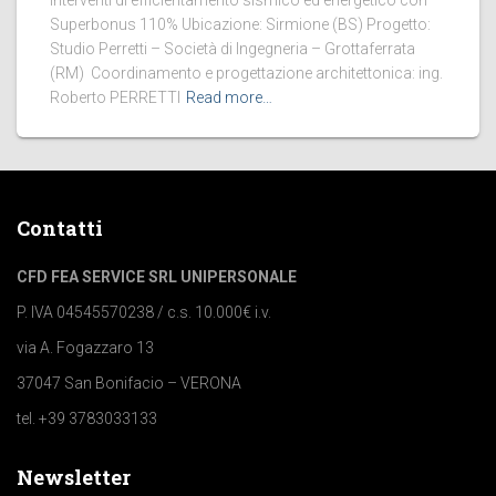
Interventi di efficientamento sismico ed energetico con
Superbonus 110% Ubicazione: Sirmione (BS) Progetto:
Studio Perretti – Società di Ingegneria – Grottaferrata
(RM) Coordinamento e progettazione architettonica: ing.
Roberto PERRETTI
Read more…
Contatti
CFD FEA SERVICE SRL UNIPERSONALE
P. IVA 04545570238 / c.s. 10.000€ i.v.
via A. Fogazzaro 13
37047 San Bonifacio – VERONA
tel. +39 3783033133
Newsletter