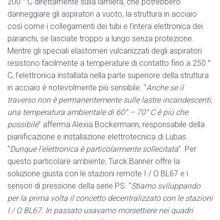
200 ° C direttamente sulla lamiera, che potrebbero
danneggiare gli aspiratori a vuoto, la struttura in acciaio
così come i collegamenti dei tubi e l’intera elettronica dei
paranchi, se lasciate troppo a lungo senza protezione.
Mentre gli speciali elastomeri vulcanizzati degli aspiratori
resistono facilmente a temperature di contatto fino a 250 °
C, l’elettronica installata nella parte superiore della struttura
in acciaio è notevolmente più sensibile. “
Anche se il
traverso non è permanentemente sulle lastre incandescenti,
una temperatura ambientale di 60° – 70° C è più che
possibile
” afferma Alexia Bockermann, responsabile della
pianificazione e installazione elettrotecnica di Lubas.
“
Dunque l’elettronica è particolarmente sollecitata
“. Per
questo particolare ambiente, Turck Banner offre la
soluzione giusta con le stazioni remote I / O BL67 e i
sensori di pressione della serie PS. “
Stiamo sviluppando
per la prima volta il concetto decentralizzato con le stazioni
I / O BL67. In passato usavamo morsettiere nei quadri