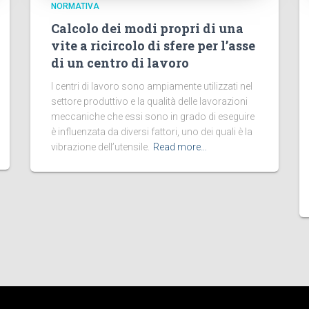
NORMATIVA
Calcolo dei modi propri di una
vite a ricircolo di sfere per l’asse
di un centro di lavoro
I centri di lavoro sono ampiamente utilizzati nel
settore produttivo e la qualità delle lavorazioni
meccaniche che essi sono in grado di eseguire
è influenzata da diversi fattori, uno dei quali è la
vibrazione dell’utensile.
Read more…