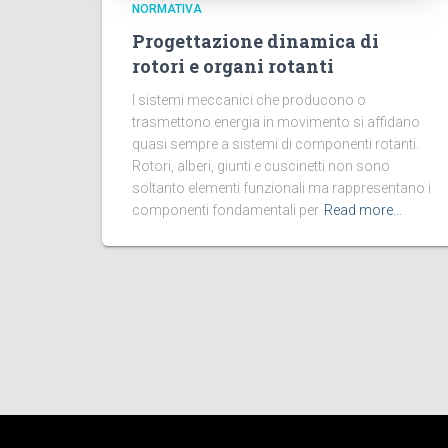
NORMATIVA
Progettazione dinamica di
rotori e organi rotanti
I sistemi meccanici che producono o
trasmettono energia in movimento si affidano
quasi sempre a sistemi di componenti rotanti.
Rotori, alberi, giunti e cuscinetti non sono
soltanto elementi funzionali ma rappresentano i
componenti fondamentali per
Read more…