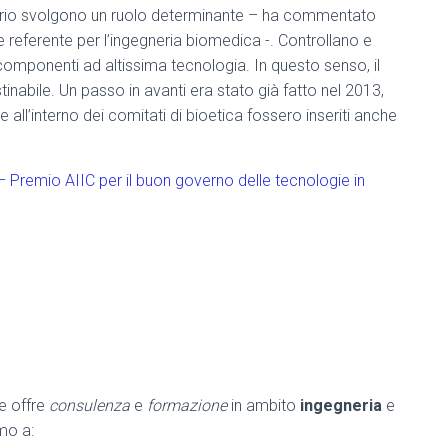
nitario svolgono un ruolo determinante – ha commentato
 referente per l’ingegneria biomedica -. Controllano e
omponenti ad altissima tecnologia. In questo senso, il
inabile. Un passo in avanti era stato già fatto nel 2013,
all’interno dei comitati di bioetica fossero inseriti anche
– Premio AIIC per il buon governo delle tecnologie in
he offre
consulenza
e
formazione
in ambito
ingegneria
e
amo a: