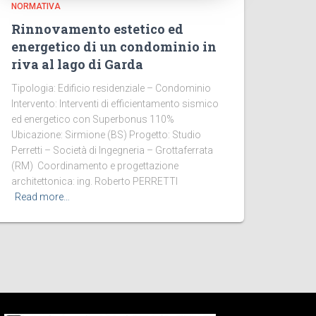
NORMATIVA
Rinnovamento estetico ed
energetico di un condominio in
riva al lago di Garda
Tipologia: Edificio residenziale – Condominio
Intervento: Interventi di efficientamento sismico
ed energetico con Superbonus 110%
Ubicazione: Sirmione (BS) Progetto: Studio
Perretti – Società di Ingegneria – Grottaferrata
(RM) Coordinamento e progettazione
architettonica: ing. Roberto PERRETTI
Read more…