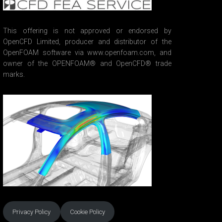
This offering is not approved or endorsed by
OpenCFD Limited, producer and distributor of the
OpenFOAM software via www.openfoam.com, and
owner of the OPENFOAM® and OpenCFD® trade
marks.
Privacy Policy
Cookie Policy