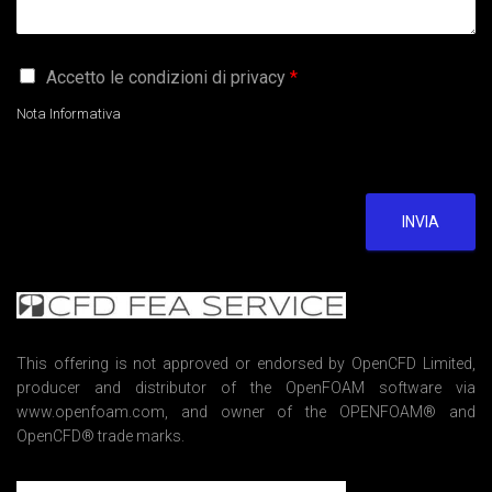
G
Accetto le condizioni di privacy
*
D
P
Nota Informativa
R
A
g
r
e
INVIA
e
m
e
n
t
*
This offering is not approved or endorsed by OpenCFD Limited,
producer and distributor of the OpenFOAM software via
www.openfoam.com, and owner of the OPENFOAM® and
OpenCFD® trade marks.