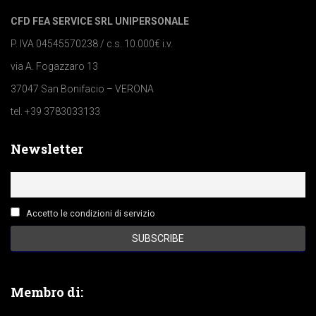
CFD FEA SERVICE SRL UNIPERSONALE
P. IVA 04545570238 / c.s. 10.000€ i.v.
via A. Fogazzaro 13
37047 San Bonifacio – VERONA
tel. +39 3783033133
Newsletter
Accetto le condizioni di servizio
Membro di: