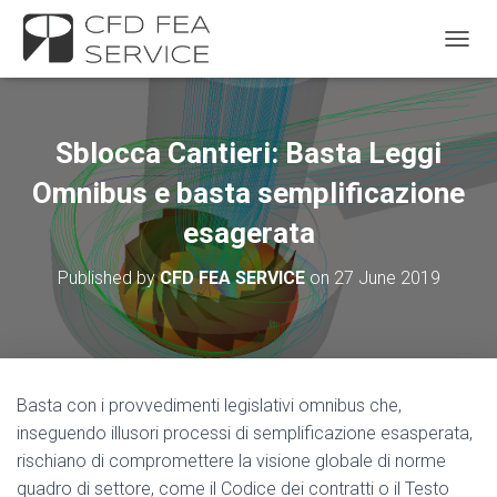
TOGGL
Sblocca Cantieri: Basta Leggi
Omnibus e basta semplificazione
esagerata
Published by
CFD FEA SERVICE
on
27 June 2019
Basta con i provvedimenti legislativi omnibus che,
inseguendo illusori processi di semplificazione esasperata,
rischiano di compromettere la visione globale di norme
quadro di settore, come il Codice dei contratti o il Testo