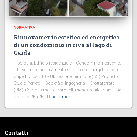
NORMATIVA
Rinnovamento estetico ed energetico
di un condominio in riva al lago di
Garda
Tipologia: Edificio residenziale – Condominio Intervento:
Interventi di efficientamento sismico ed energetico con
Superbonus 110% Ubicazione: Sirmione (BS) Progetto:
Studio Perretti – Società di Ingegneria – Grottaferrata
(RM) Coordinamento e progettazione architettonica: ing.
Roberto PERRETTI
Read more…
Contatti