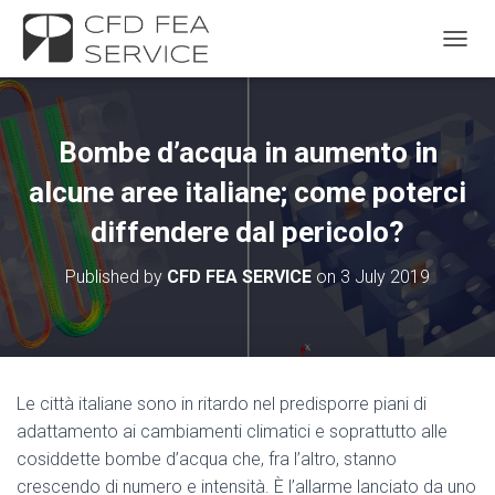
TOGGL
Bombe d’acqua in aumento in
alcune aree italiane; come poterci
diffendere dal pericolo?
Published by
CFD FEA SERVICE
on
3 July 2019
Le città italiane sono in ritardo nel predisporre piani di
adattamento ai cambiamenti climatici e soprattutto alle
cosiddette bombe d’acqua che, fra l’altro, stanno
crescendo di numero e intensità. È l’allarme lanciato da uno