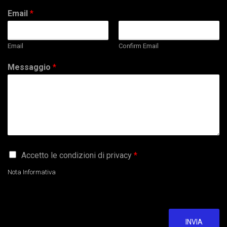
Email
*
Email
Confirm Email
Messaggio
*
G
Accetto le condizioni di privacy
*
D
P
Nota Informativa
R
A
g
r
e
INVIA