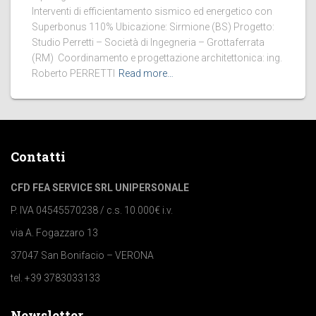
Interventi di efficientamento sismico ed energetico con
Superbonus 110% Ubicazione: Sirmione (BS) Progetto:
Studio Perretti – Società di Ingegneria – Grottaferrata
(RM) Coordinamento e progettazione architettonica: ing.
Roberto PERRETTI
Read more…
Contatti
CFD FEA SERVICE SRL UNIPERSONALE
P. IVA 04545570238 / c.s. 10.000€ i.v.
via A. Fogazzaro 13
37047 San Bonifacio – VERONA
tel. +39 3783033133
Newsletter