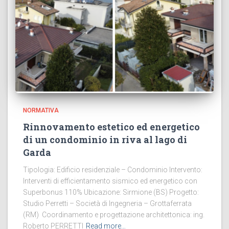
NORMATIVA
Rinnovamento estetico ed energetico
di un condominio in riva al lago di
Garda
Tipologia: Edificio residenziale – Condominio Intervento:
Interventi di efficientamento sismico ed energetico con
Superbonus 110% Ubicazione: Sirmione (BS) Progetto:
Studio Perretti – Società di Ingegneria – Grottaferrata
(RM) Coordinamento e progettazione architettonica: ing.
Roberto PERRETTI
Read more…