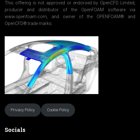
*
This offering is not approved or endorsed by OpenCFD Limited,
producer and distributor of the OpenFOAM software via
www.openfoam.com, and owner of the OPENFOAM® and
OpenCFD® trade marks.
Privacy Policy
Cookie Policy
Socials