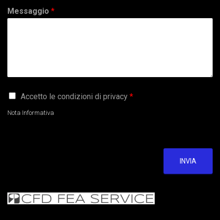
Messaggio
*
G
Accetto le condizioni di privacy
*
D
P
Nota Informativa
R
A
g
r
e
INVIA
e
m
e
n
t