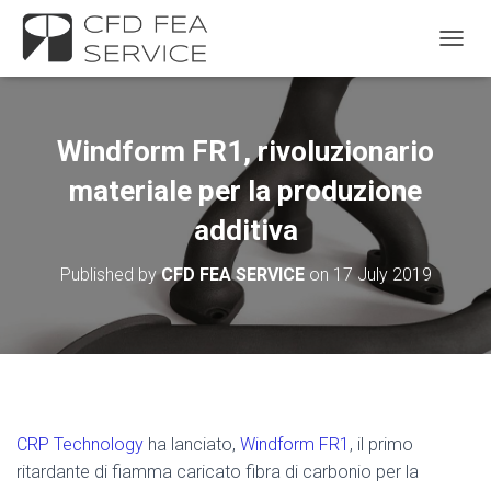
TOGGL
Windform FR1, rivoluzionario
materiale per la produzione
additiva
Published by
CFD FEA SERVICE
on
17 July 2019
CRP Technology
ha lanciato,
Windform FR1
, il primo
ritardante di fiamma caricato fibra di carbonio per la