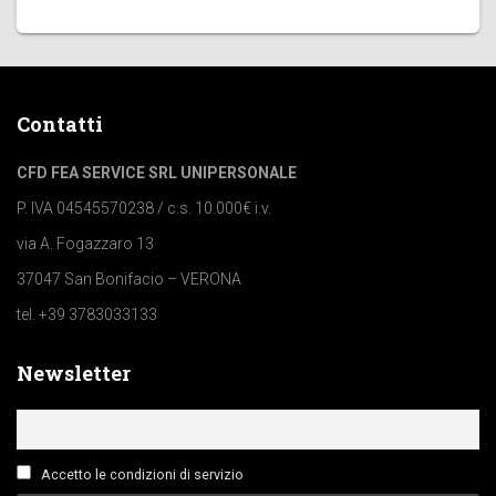
Contatti
CFD FEA SERVICE SRL UNIPERSONALE
P. IVA 04545570238 / c.s. 10.000€ i.v.
via A. Fogazzaro 13
37047 San Bonifacio – VERONA
tel. +39 3783033133
Newsletter
Accetto le condizioni di servizio