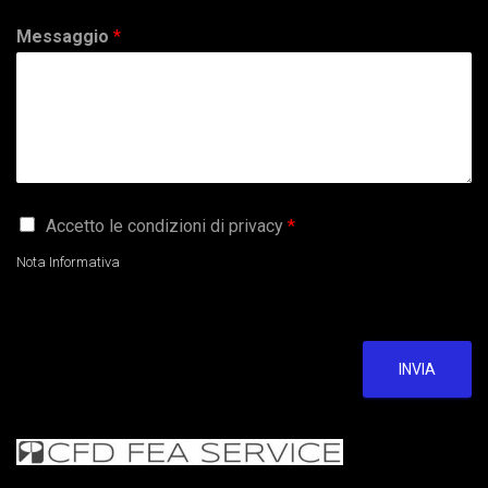
Messaggio
*
G
Accetto le condizioni di privacy
*
D
P
Nota Informativa
R
A
g
r
e
INVIA
e
m
e
n
t