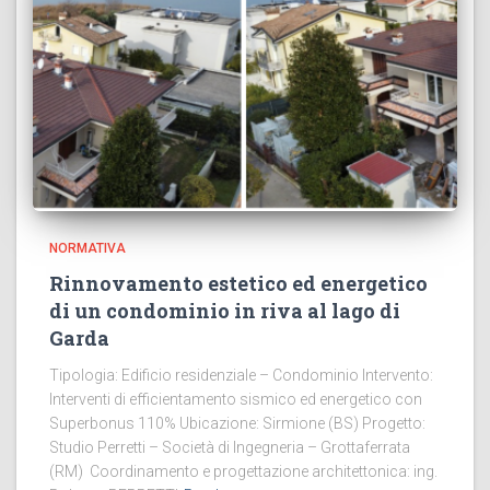
NORMATIVA
Rinnovamento estetico ed energetico
di un condominio in riva al lago di
Garda
Tipologia: Edificio residenziale – Condominio Intervento:
Interventi di efficientamento sismico ed energetico con
Superbonus 110% Ubicazione: Sirmione (BS) Progetto:
Studio Perretti – Società di Ingegneria – Grottaferrata
(RM) Coordinamento e progettazione architettonica: ing.