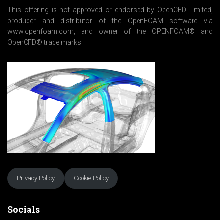
*
This offering is not approved or endorsed by OpenCFD Limited,
producer and distributor of the OpenFOAM software via
www.openfoam.com, and owner of the OPENFOAM® and
OpenCFD® trade marks.
Privacy Policy
Cookie Policy
Socials