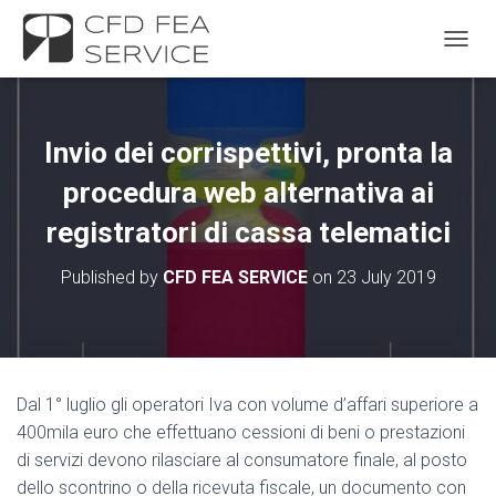
TOGGL
Invio dei corrispettivi, pronta la
procedura web alternativa ai
registratori di cassa telematici
Published by
CFD FEA SERVICE
on
23 July 2019
Dal 1° luglio gli operatori Iva con volume d’affari superiore a
400mila euro che effettuano cessioni di beni o prestazioni
di servizi devono rilasciare al consumatore finale, al posto
dello scontrino o della ricevuta fiscale, un documento con