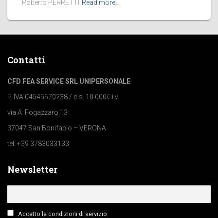
Roberto PERRETTI
Read more…
Contatti
CFD FEA SERVICE SRL UNIPERSONALE
P. IVA 04545570238 / c.s. 10.000€ i.v.
via A. Fogazzaro 13
37047 San Bonifacio – VERONA
tel. +39 3783033133
Newsletter
Accetto le condizioni di servizio