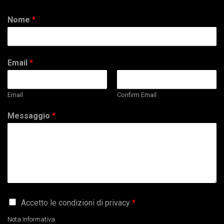
Nome
*
Email
*
Email
Confirm Email
Messaggio
*
G
Accetto le condizioni di privacy
*
D
P
Nota Informativa