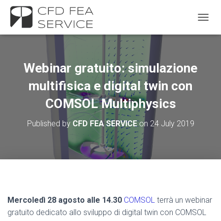
TOGGL
Webinar gratuito: simulazione
multifisica e digital twin con
COMSOL Multiphysics
Published by
CFD FEA SERVICE
on
24 July 2019
Mercoledì 28 agosto alle 14.30
COMSOL
terrà un webinar
gratuito dedicato allo sviluppo di digital twin con COMSOL