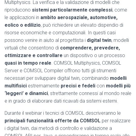
Multiphysics. La verifica e la validazione di modelli che
riproducono
sistemi particolarmente complessi
, come
le applicazioni in
ambito aerospaziale, automotive,
eolico o edilizio
, può richiedere un elevato dispendio di
risorse economiche e computazionali. In questi casi
possono venire in aiuto al progettista i
digital twin
, modelli
virtuali che consentono di
comprendere, prevedere,
ottimizzare e controllare
un dispositivo o un processo
quasi in tempo reale
. COMSOL Multiphysics, COMSOL
Server e COMSOL Compiler offrono tutti gli strumenti
necessari per sviluppare digital twin, combinando
modelli
multifisici
estremamente
precisi e fedeli
con
modelli più
‘leggeri’ e dinamici
, strettamente connessi al mondo reale
e in grado di elaborare dati ricavati da sistemi esterni.
Durante il webinar i tecnici di COMSOL descriveranno le
principali funzionalità offerte da COMSOL
per realizzare
i digital twin, dai metodi di controllo e validazione a
COMSOL API per Java, e risponderanno in tempo reale alle