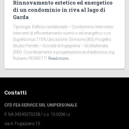
Rinnovamento estetico ed energetico
di un condominio in riva al lago di
Garda
Tipologia: Edificio residenziale – Condominio Intervento:
Interventi di efficientamento sismico ed energetico con
Superbonus 110% Ubicazione: Sirmione (BS) Progetto:
Studio Perretti – Società di Ingegneria – Grottaferrata
(RM) Coordinamento e progettazione architettonica: ing.
Roberto PERRETTI
Read more…
Contatti
CFD FEA SERVICE SRL UNIPERSONALE
P. IVA 04545570238 / c.s. 10.000€ i.v.
via A. Fogazzaro 13