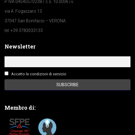
P. IVA 04545570238 / c.s. 10.000€ i.v.
via A. Fogazzaro 13
37047 San Bonifacio – VERONA
tel. +39 3783033133
Newsletter
Accetto le condizioni di servizio
Membro di: