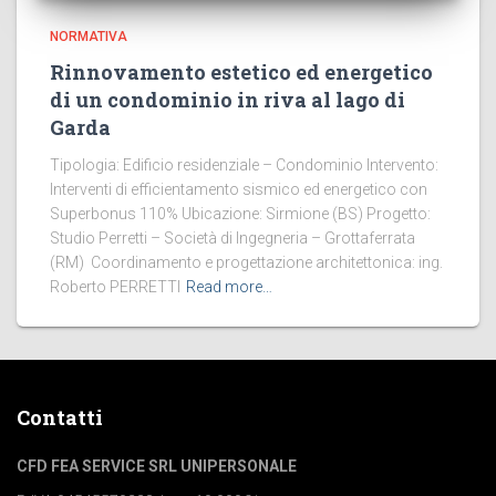
NORMATIVA
Rinnovamento estetico ed energetico
di un condominio in riva al lago di
Garda
Tipologia: Edificio residenziale – Condominio Intervento:
Interventi di efficientamento sismico ed energetico con
Superbonus 110% Ubicazione: Sirmione (BS) Progetto:
Studio Perretti – Società di Ingegneria – Grottaferrata
(RM) Coordinamento e progettazione architettonica: ing.
Roberto PERRETTI
Read more…
Contatti
CFD FEA SERVICE SRL UNIPERSONALE