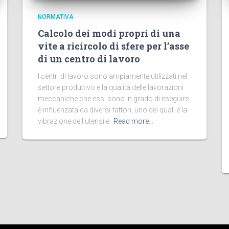
NORMATIVA
Calcolo dei modi propri di una
vite a ricircolo di sfere per l’asse
di un centro di lavoro
I centri di lavoro sono ampiamente utilizzati nel
settore produttivo e la qualità delle lavorazioni
meccaniche che essi sono in grado di eseguire
è influenzata da diversi fattori, uno dei quali è la
vibrazione dell’utensile.
Read more…