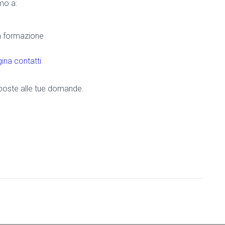
amo a:
la formazione
ina contatti
risposte alle tue domande.