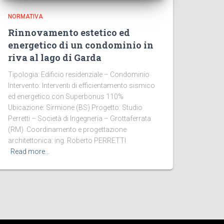
NORMATIVA
Rinnovamento estetico ed
energetico di un condominio in
riva al lago di Garda
Tipologia: Edificio residenziale – Condominio
Intervento: Interventi di efficientamento sismico
ed energetico con Superbonus 110%
Ubicazione: Sirmione (BS) Progetto: Studio
Perretti – Società di Ingegneria – Grottaferrata
(RM) Coordinamento e progettazione
architettonica: ing. Roberto PERRETTI
Read more…