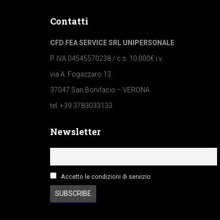
Contatti
CFD FEA SERVICE SRL UNIPERSONALE
P. IVA 04545570238 / c.s. 10.000€ i.v.
via A. Fogazzaro 13
37047 San Bonifacio – VERONA
tel. +39 3783033133
Newsletter
Accetto le condizioni di servizio