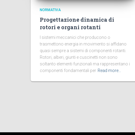
NORMATIVA
Progettazione dinamica di
rotori e organi rotanti
I sistemi meccanici che producono o
trasmettono energia in movimento si affidano
quasi sempre a sistemi di componenti rotanti.
Rotori, alberi, giunti e cuscinetti non sono
soltanto elementi funzionali ma rappresentano i
componenti fondamentali per
Read more…