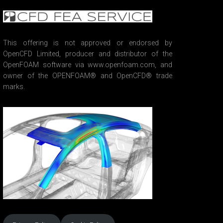
This offering is not approved or endorsed by
OpenCFD Limited, producer and distributor of the
OpenFOAM software via www.openfoam.com, and
owner of the OPENFOAM® and OpenCFD® trade
marks.