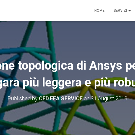
HOME
SERVIZI
one topologica di Ansys p
gara più leggera e più rob
Published by
CFD FEA SERVICE
on
31 August 2019