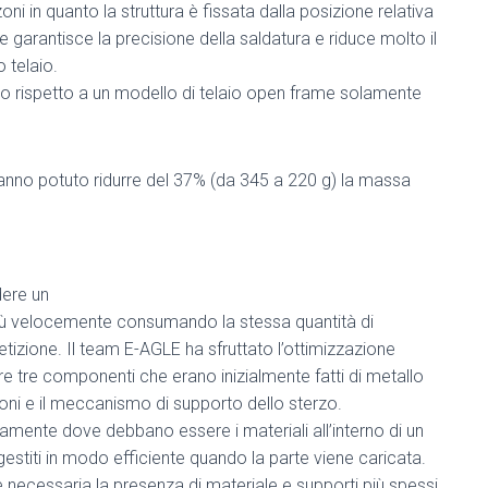
ni in quanto la struttura è fissata dalla posizione relativa
ne garantisce la precisione della saldatura e riduce molto il
 telaio.
gido rispetto a un modello di telaio open frame solamente
hanno potuto ridurre del 37% (da 345 a 220 g) la massa
dere un
 più velocemente consumando la stessa quantità di
tizione. Il team E-AGLE ha sfruttato l’ottimizzazione
tre componenti che erano inizialmente fatti di metallo
sioni e il meccanismo di supporto dello sterzo.
mente dove debbano essere i materiali all’interno di un
estiti in modo efficiente quando la parte viene caricata.
n è necessaria la presenza di materiale e supporti più spessi