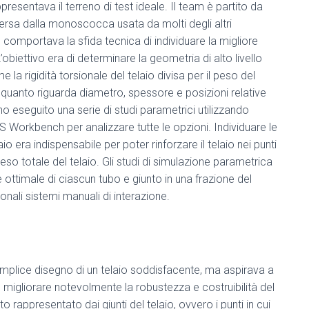
resentava il terreno di test ideale. Il team è partito da
versa dalla monoscocca usata da molti degli altri
 comportava la sfida tecnica di individuare la migliore
L’obiettivo era di determinare la geometria di alto livello
la rigidità torsionale del telaio divisa per il peso del
per quanto riguarda diametro, spessore e posizioni relative
hanno eseguito una serie di studi parametrici utilizzando
Workbench per analizzare tutte le opzioni. Individuare le
io era indispensabile per poter rinforzare il telaio nei punti
eso totale del telaio. Gli studi di simulazione parametrica
ttimale di ciascun tubo e giunto in una frazione del
nali sistemi manuali di interazione.
semplice disegno di un telaio soddisfacente, ma aspirava a
 migliorare notevolmente la robustezza e costruibilità del
rappresentato dai giunti del telaio, ovvero i punti in cui