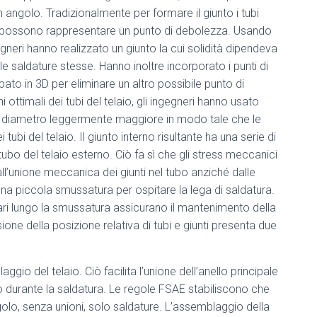
un angolo. Tradizionalmente per formare il giunto i tubi
 possono rappresentare un punto di debolezza. Usando
eri hanno realizzato un giunto la cui solidità dipendeva
e saldature stesse. Hanno inoltre incorporato i punti di
to in 3D per eliminare un altro possibile punto di
timali dei tubi del telaio, gli ingegneri hanno usato
un diametro leggermente maggiore in modo tale che le
tubi del telaio. Il giunto interno risultante ha una serie di
tubo del telaio esterno. Ciò fa sì che gli stress meccanici
all’unione meccanica dei giunti nel tubo anziché dalle
una piccola smussatura per ospitare la lega di saldatura.
golari lungo la smussatura assicurano il mantenimento della
ione della posizione relativa di tubi e giunti presenta due
gio del telaio. Ciò facilita l’unione dell’anello principale
lo durante la saldatura. Le regole FSAE stabiliscono che
golo, senza unioni, solo saldature. L’assemblaggio della