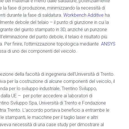
e dei materiali e meno dalle saldature, potenzialmente
are la fase di produzione, minimizzando la necessità di
ti durante la fase di saldatura.
Workbench Additive
ha
ente debole del telaio – il punto di giunzione in cui la
egrante del giunto stampato in 3D, anziché un punzone
’eliminazione del punto debole, il telaio è risultato più
ra. Per finire, l’ottimizzazione topologica mediante
ANSYS
ssa di uno dei componenti del veicolo.
zione della facoltà di ingegneria dell’Università di Trento.
va per la costruzione di alcune componenti del veicolo, il
da per lo sviluppo industriale, Trentino Sviluppo,
 dalla UE – per poter accedere ai laboratori di
ntino Sviluppo Spa, Università di Trento e Fondazione
tria Trento. L’accordo portava beneficio a entrambe le
le stampanti, le macchine per il taglio laser e altri
 aveva necessità di una case study per dimostrare al