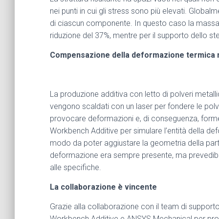
nei punti in cui gli stress sono più elevati. Global
di ciascun componente. In questo caso la massa 
riduzione del 37%, mentre per il supporto dello st
Compensazione della deformazione termica ne
La produzione additiva con letto di polveri metalli
vengono scaldati con un laser per fondere le polv
provocare deformazioni e, di conseguenza, forme
Workbench Additive per simulare l’entità della de
modo da poter aggiustare la geometria della part
deformazione era sempre presente, ma prevedibile
alle specifiche.
La collaborazione è vincente
Grazie alla collaborazione con il team di suppo
Workbench Additive e ANSYS Mechanical per proget