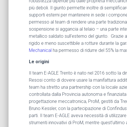
robustezza dipende più dalle proprietà meccanich
più deboli. Il giunto permette inoltre di semplific
supporti esterni per mantenere in sede i componen
permesso al team di rendere una parte tradizionalm
sospensione si aggancia al telaio – una parte int
metallico saldato sull’esterno del giunto. Grazie all
rigido e meno suscettibile a rotture durante la ga
Mechanical
ha permesso di ridurre del 55% la ma
Le origini
Il team E-AGLE Trento è nato nel 2016 sotto la dire
Resosi conto di dovere usare la manifattura additi
team ha stretto una partnership con la locale azien
controllata dalla Provincia autonoma e finanziata
progettazione meccatronica, ProM, gestiti da Tre
Bruno Kessler, con la partecipazione di Confindus
parti. Il team E-AGLE aveva necessità di utilizzare 
strumenti innovativi di ProM, mentre quest’ultimo