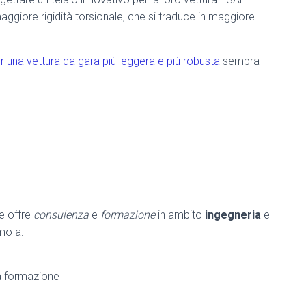
aggiore rigidità torsionale, che si traduce in maggiore
r una vettura da gara più leggera e più robusta
sembra
he offre
consulenza
e
formazione
in ambito
ingegneria
e
amo a:
la formazione