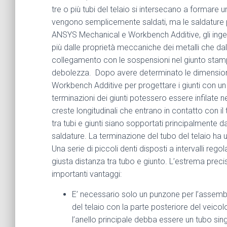
tre o più tubi del telaio si intersecano a formare 
vengono semplicemente saldati, ma le saldature
ANSYS Mechanical e Workbench Additive, gli ingegn
più dalle proprietà meccaniche dei metalli che dall
collegamento con le sospensioni nel giunto stampa
debolezza. Dopo avere determinato le dimensioni ot
Workbench Additive per progettare i giunti con 
terminazioni dei giunti potessero essere infilate nei 
creste longitudinali che entrano in contatto con il 
tra tubi e giunti siano sopportati principalmente d
saldature. La terminazione del tubo del telaio ha 
Una serie di piccoli denti disposti a intervalli re
giusta distanza tra tubo e giunto. L’estrema precis
importanti vantaggi:
E’ necessario solo un punzone per l’assemblag
del telaio con la parte posteriore del veico
l’anello principale debba essere un tubo sin