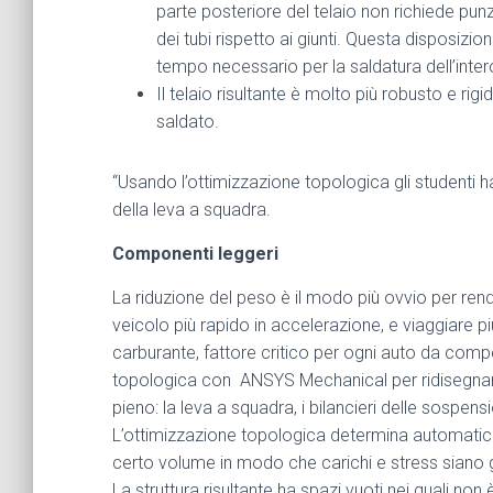
parte posteriore del telaio non richiede punzo
dei tubi rispetto ai giunti. Questa disposizio
tempo necessario per la saldatura dell’intero
Il telaio risultante è molto più robusto e ri
saldato.
“Usando l’ottimizzazione topologica gli studenti 
della leva a squadra.
Componenti leggeri
La riduzione del peso è il modo più ovvio per ren
veicolo più rapido in accelerazione, e viaggiare
carburante, fattore critico per ogni auto da compe
topologica con ANSYS Mechanical per ridisegnare 
pieno: la leva a squadra, i bilancieri delle sospen
L’ottimizzazione topologica determina automatica
certo volume in modo che carichi e stress siano g
La struttura risultante ha spazi vuoti nei quali no