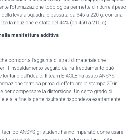
mente l’ottimizzazione topologica permette di ridurre il peso
della leva a squadra è passata da 345 a 220 g, con una
erzo la riduzione è stata del 44% (da 450 a 210 g).
lla manifattura additiva
che comporta l’aggiunta di strati di materiale che
eri. Il riscaldamento seguito dal raffreddamento può
 lontane dall’ideale. Il team E-AGLE ha usato ANSYS
formazione termica prima di effettuare la stampa 3D in
e per compensare la distorsione. Un certo grado di
 e alla fine la parte risultante rispondeva esattamente
rto tecnico ANSYS gli studenti hanno imparato come usare
tare un telaio innovativo per la loro vettura FSAE.