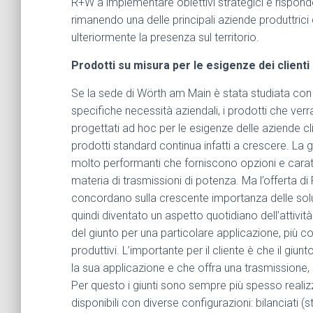
R+W a implementare obiettivi strategici e risponde
rimanendo una delle principali aziende produttrici d
ulteriormente la presenza sul territorio.
Prodotti su misura per le esigenze dei clienti
Se la sede di Wörth am Main è stata studiata con
specifiche necessità aziendali, i prodotti che ver
progettati ad hoc per le esigenze delle aziende cli
prodotti standard continua infatti a crescere. 
molto performanti che forniscono opzioni e caratte
materia di trasmissioni di potenza. Ma l’offerta di R+
concordano sulla crescente importanza delle solu
quindi diventato un aspetto quotidiano dell’attivit
del giunto per una particolare applicazione, più co
produttivi. L’importante per il cliente è che il giun
la sua applicazione e che offra una trasmissione, o
Per questo i giunti sono sempre più spesso realizz
disponibili con diverse configurazioni: bilanciati 