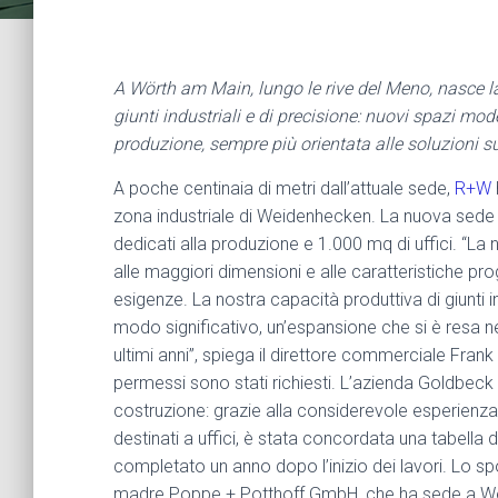
A Wörth am Main, lungo le rive del Meno, nasce 
giunti industriali e di precisione: nuovi spazi mod
produzione, sempre più orientata alle soluzioni s
A poche centinaia di metri dall’attuale sede,
R+W
zona industriale di Weidenhecken. La nuova sede 
dedicati alla produzione e 1.000 mq di uffici. “La 
alle maggiori dimensioni e alle caratteristiche pro
esigenze. La nostra capacità produttiva di giunti i
modo significativo, un’espansione che si è resa ne
ultimi anni”, spiega il direttore commerciale Fran
permessi sono stati richiesti. L’azienda Goldbeck 
costruzione: grazie alla considerevole esperienza d
destinati a uffici, è stata concordata una tabella
completato un anno dopo l’inizio dei lavori. Lo 
madre Poppe + Potthoff GmbH, che ha sede a Werthe