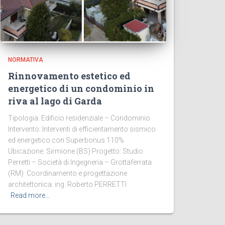
NORMATIVA
Rinnovamento estetico ed
energetico di un condominio in
riva al lago di Garda
Tipologia: Edificio residenziale – Condominio
Intervento: Interventi di efficientamento sismico
ed energetico con Superbonus 110%
Ubicazione: Sirmione (BS) Progetto: Studio
Perretti – Società di Ingegneria – Grottaferrata
(RM) Coordinamento e progettazione
architettonica: ing. Roberto PERRETTI
Read more…