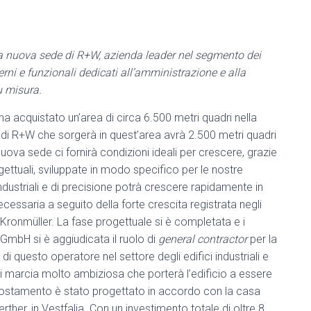
la nuova sede di R+W, azienda leader nel segmento dei
erni e funzionali dedicati all’amministrazione e alla
u misura.
ha acquistato un’area di circa 6.500 metri quadri nella
di R+W che sorgerà in quest’area avrà 2.500 metri quadri
nuova sede ci fornirà condizioni ideali per crescere, grazie
gettuali, sviluppate in modo specifico per le nostre
ndustriali e di precisione potrà crescere rapidamente in
cessaria a seguito della forte crescita registrata negli
k Kronmüller. La fase progettuale si è completata e i
GmbH si è aggiudicata il ruolo di
general contractor
per la
i questo operatore nel settore degli edifici industriali e
 di marcia molto ambiziosa che porterà l’edificio a essere
spostamento è stato progettato in accordo con la casa
r, in Vestfalia. Con un investimento totale di oltre 8