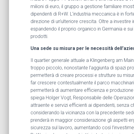
milioni di euro, il gruppo a gestione familiare mos
dipendenti di R+W. L’industria meccanica è in fort
direzione di un’ulteriore crescita. Oltre a investire 
espandendo il proprio organico in Germania e sui 
prodotti.
Una sede su misura per le necessità dell’azi
Il quartier generale attuale a Klingenberg am Mai
troppo piccolo, nonostante l’aggiunta di spazi produt
permetterà di creare processi e strutture su misur
far crescere contestualmente il parco macchinari a
permetterà di aumentare efficienza e produzione di 
spiega Holger Vogt, Responsabile delle Operazioni
attraente e servizi efficienti ai dipendenti, senza
considerando la vicinanza con la precedente sede.”
prenderà in maggior considerazione gli aspetti er
sicurezza sul lavoro, aumentando così l’investiment