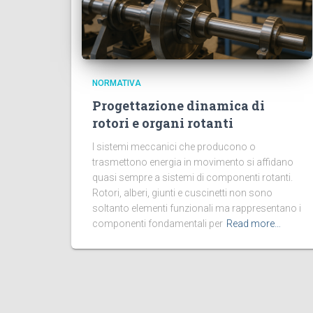
NORMATIVA
Progettazione dinamica di
rotori e organi rotanti
I sistemi meccanici che producono o
trasmettono energia in movimento si affidano
quasi sempre a sistemi di componenti rotanti.
Rotori, alberi, giunti e cuscinetti non sono
soltanto elementi funzionali ma rappresentano i
componenti fondamentali per
Read more…