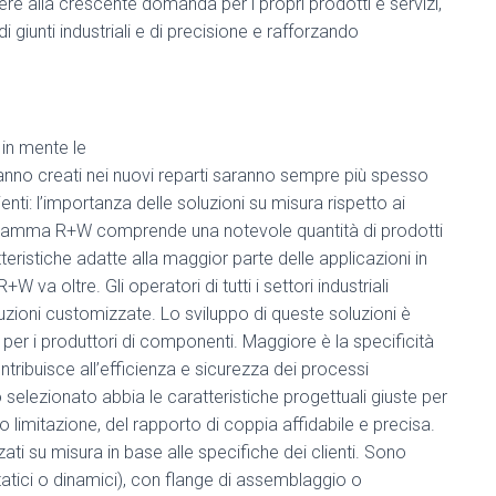
re alla crescente domanda per i propri prodotti e servizi,
i giunti industriali e di precisione e rafforzando
 in mente le
ranno creati nei nuovi reparti saranno sempre più spesso
enti: l’importanza delle soluzioni su misura rispetto ai
La gamma R+W comprende una notevole quantità di prodotti
ristiche adatte alla maggior parte delle applicazioni in
W va oltre. Gli operatori di tutti i settori industriali
zioni customizzate. Lo sviluppo di queste soluzioni è
à per i produttori di componenti. Maggiore è la specificità
ntribuisce all’efficienza e sicurezza dei processi
to selezionato abbia le caratteristiche progettuali giuste per
 limitazione, del rapporto di coppia affidabile e precisa.
ati su misura in base alle specifiche dei clienti. Sono
(statici o dinamici), con flange di assemblaggio o