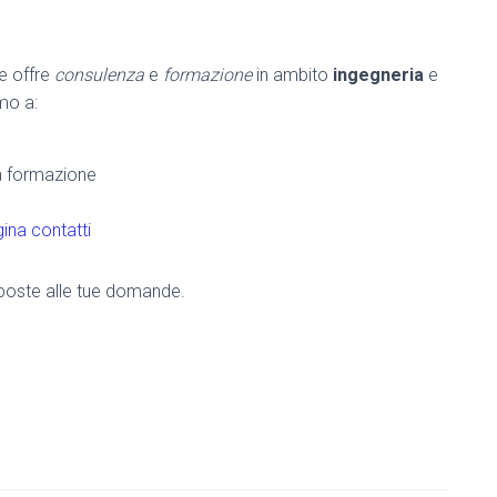
he offre
consulenza
e
formazione
in ambito
ingegneria
e
amo a:
la formazione
ina contatti
risposte alle tue domande.