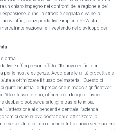
tra un chiaro impegno nei confronti della regione e dei
e espansione, quindi la strada è segnata e va nella
in nuovi uffici, spazi produttivi e impianti, R+W sta
mercati internazionali e investendo nello sviluppo dei
enda
n è ormai
tivi e uffici presi in affitto. “Il nuovo edificio ci
a per le nostre esigenze. Accorpare le unità produttive e
iuta a ottimizzare il flusso dei materiali. Questo ci
giunti industriali e di precisione in modo significativo,”
. “Allo stesso tempo, offriremo un luogo di lavoro
 che debbano sobbarcarsi lunghe trasferte in più,
 L’attenzione ai dipendenti è centrale: l’azienda
gonomici delle nuove postazioni e ottimizzerà la
o nella salute di tutti i dipendenti. La nuova sede aiuterà