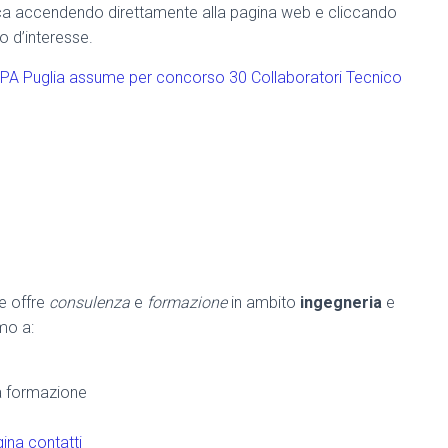
ca accendendo direttamente alla pagina web e cliccando
o d’interesse.
ARPA Puglia assume per concorso 30 Collaboratori Tecnico
he offre
consulenza
e
formazione
in ambito
ingegneria
e
amo a:
la formazione
ina contatti