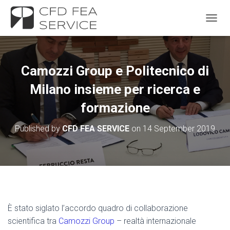
TOGGL
Camozzi Group e Politecnico di
Milano insieme per ricerca e
formazione
Published by
CFD FEA SERVICE
on
14 September 2019
È stato siglato l’accordo quadro di collaborazione
scientifica tra
Camozzi Group
– realtà internazionale