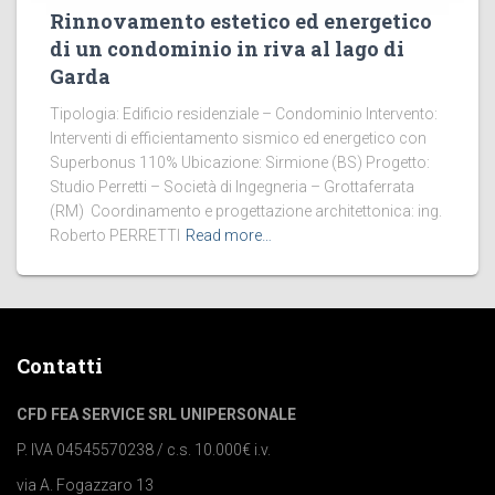
Rinnovamento estetico ed energetico
di un condominio in riva al lago di
Garda
Tipologia: Edificio residenziale – Condominio Intervento:
Interventi di efficientamento sismico ed energetico con
Superbonus 110% Ubicazione: Sirmione (BS) Progetto:
Studio Perretti – Società di Ingegneria – Grottaferrata
(RM) Coordinamento e progettazione architettonica: ing.
Roberto PERRETTI
Read more…
Contatti
CFD FEA SERVICE SRL UNIPERSONALE
P. IVA 04545570238 / c.s. 10.000€ i.v.
via A. Fogazzaro 13