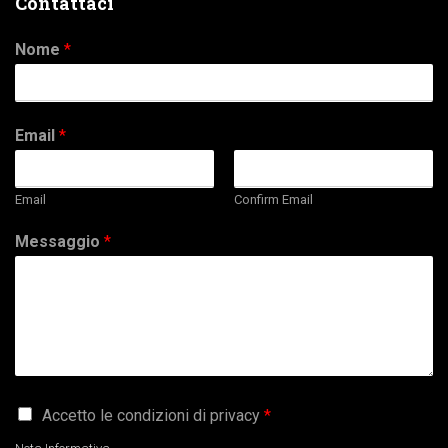
Contattaci
Nome
*
Email
*
Email
Confirm Email
Messaggio
*
G
Accetto le condizioni di privacy
*
D