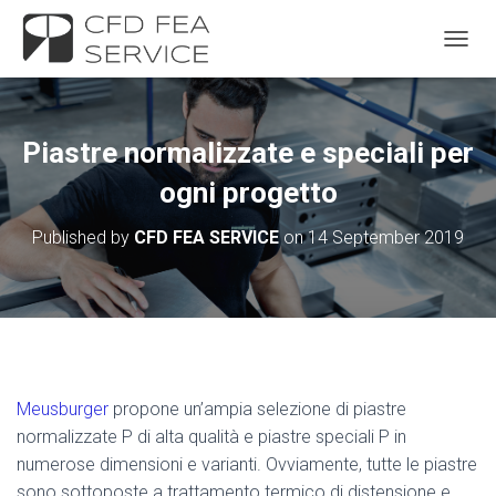
TOGGL
Piastre normalizzate e speciali per
ogni progetto
Published by
CFD FEA SERVICE
on
14 September 2019
Meusburger
propone un’ampia selezione di piastre
normalizzate P di alta qualità e piastre speciali P in
numerose dimensioni e varianti. Ovviamente, tutte le piastre
sono sottoposte a trattamento termico di distensione e