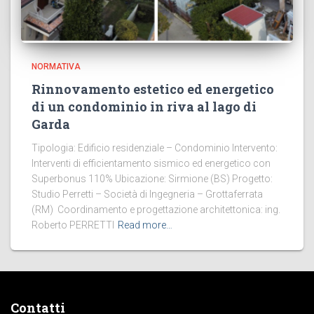
NORMATIVA
Rinnovamento estetico ed energetico
di un condominio in riva al lago di
Garda
Tipologia: Edificio residenziale – Condominio Intervento:
Interventi di efficientamento sismico ed energetico con
Superbonus 110% Ubicazione: Sirmione (BS) Progetto:
Studio Perretti – Società di Ingegneria – Grottaferrata
(RM) Coordinamento e progettazione architettonica: ing.
Roberto PERRETTI
Read more…
Contatti