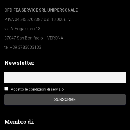
CFD FEA SERVICE SRL UNIPERSONALE
P. IVA 04545570238 / c.s. 10.000€ i.v.
via A. Fogazzaro 13
37047 San Bonifacio – VERONA
tel. +39 3783033133
Newsletter
Accetto le condizioni di servizio
Membro di: