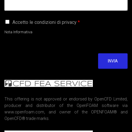
G
Accetto le condizioni di privacy
*
D
P
Nota Informativa
R
A
g
r
e
INVIA
e
m
e
n
t
*
This offering is not approved or endorsed by OpenCFD Limited,
producer and distributor of the OpenFOAM software via
www.openfoam.com, and owner of the OPENFOAM® and
OpenCFD® trade marks.