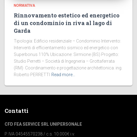
NORMATIVA
Rinnovamento estetico ed energetico
di un condominio in riva al lago di
Garda
Tipologia: Edificio residenziale – Condominio Intervento:
Interventi di efficientamento sismico ed energetico con
Superbonus 110% Ubicazione: Sirmione (BS) Progetto:
Studio Perretti – Società di Ingegneria – Grottaferrata
(RM) Coordinamento e progettazione architettonica: ing.
Roberto PERRETTI
Read more…
Contatti
CFD FEA SERVICE SRL UNIPERSONALE
P. IVA 04545570238 / c.s. 10.000€ i.v.