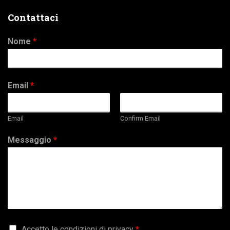
Contattaci
Nome
*
Email
*
Email
Confirm Email
Messaggio
*
G
Accetto le condizioni di privacy
*