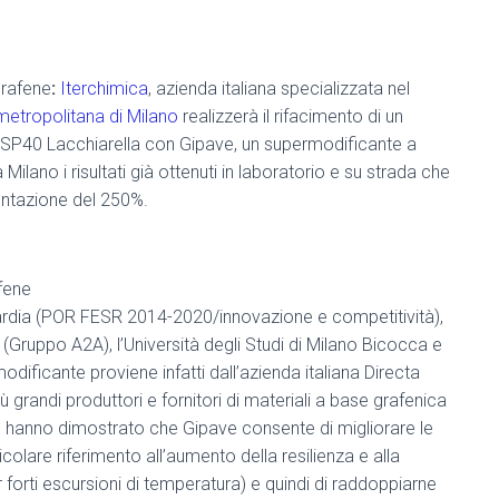
grafene
:
Iterchimica
, azienda italiana specializzata nel
 metropolitana di Milano
realizzerà il rifacimento di un
a SP40 Lacchiarella con Gipave, un supermodificante a
ilano i risultati già ottenuti in laboratorio e su strada che
entazione del 250%.
afene
ardia (POR FESR 2014-2020/innovazione e competitività),
(Gruppo A2A), l’Università degli Studi di Milano Bicocca e
odificante proviene infatti dall’azienda italiana Directa
iù grandi produttori e fornitori di materiali a base grafenica
ne hanno dimostrato che Gipave consente di migliorare le
colare riferimento all’aumento della resilienza e alla
 forti escursioni di temperatura) e quindi di raddoppiarne