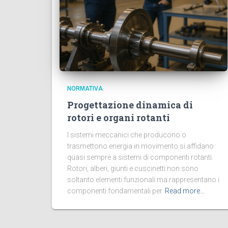
NORMATIVA
Progettazione dinamica di
rotori e organi rotanti
I sistemi meccanici che producono o
trasmettono energia in movimento si affidano
quasi sempre a sistemi di componenti rotanti.
Rotori, alberi, giunti e cuscinetti non sono
soltanto elementi funzionali ma rappresentano i
componenti fondamentali per
Read more…