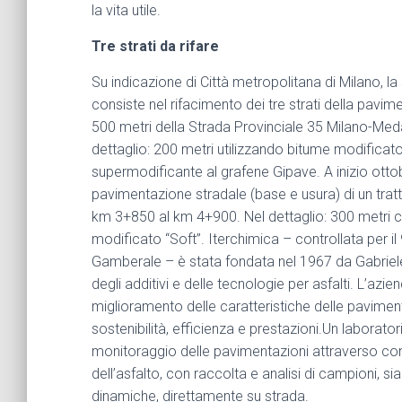
la vita utile.
Tre strati da rifare
Su indicazione di Città metropolitana di Milano, l
consiste nel rifacimento dei tre strati della pavime
500 metri della Strada Provinciale 35 Milano-Med
dettaglio: 200 metri utilizzando bitume modificato
supermodificante al grafene Gipave. A inizio ottobre
pavimentazione stradale (base e usura) di un tratt
km 3+850 al km 4+900. Nel dettaglio: 300 metri 
modificato “Soft”. Iterchimica – controllata per il 
Gamberale – è stata fondata nel 1967 da Gabriele
degli additivi e delle tecnologie per asfalti. L’az
miglioramento delle caratteristiche delle pavime
sostenibilità, efficienza e prestazioni.Un laborato
monitoraggio delle pavimentazioni attraverso contr
dell’asfalto, con raccolta e analisi di campioni, s
dinamiche, direttamente su strada.