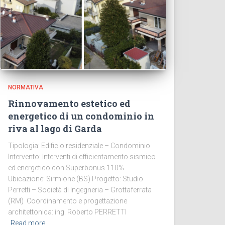
NORMATIVA
Rinnovamento estetico ed
energetico di un condominio in
riva al lago di Garda
Tipologia: Edificio residenziale – Condominio
Intervento: Interventi di efficientamento sismico
ed energetico con Superbonus 110%
Ubicazione: Sirmione (BS) Progetto: Studio
Perretti – Società di Ingegneria – Grottaferrata
(RM) Coordinamento e progettazione
architettonica: ing. Roberto PERRETTI
Read more…