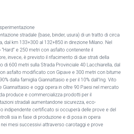
a sperimentazione
ntazione stradale (base, binder, usura) di un tratto di circa
a, dal km 133+300 al 132+850 in direzione Milano. Nel
 “Hard” e 250 metri con asfalto contenente il
, invece, è previsto il rifacimento di due strati della
o di 600 metri sulla Strada Provinciale 40 Lacchiarella, dal
con asfalto modificato con Gipave e 300 metri con bitume
90% dalla famiglia Giannattasio e per il 10% dall’Ing. Vito
 Giannattasio e oggi opera in oltre 90 Paesi nel mercato
ienda produce e commercializza prodotti per il
ntazioni stradali aumentandone sicurezza, eco-
rio indipendente certificato si occuperà delle prove e del
olli sia in fase di produzione e di posa in opera
ia nei mesi successivi attraverso carotaggi e prove