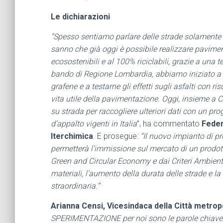
Le dichiarazioni
“Spesso sentiamo parlare delle strade solamente a
sanno che già oggi è possibile realizzare paviment
ecosostenibili e al 100% riciclabili, grazie a una 
bando di Regione Lombardia, abbiamo iniziato a st
grafene e a testarne gli effetti sugli asfalti con r
vita utile della pavimentazione. Oggi, insieme a 
su strada per raccogliere ulteriori dati con un proge
d’appalto vigenti in Italia
”, ha commentato
Feder
Iterchimica
. E prosegue:
“Il nuovo impianto di p
permetterà l’immissione sul mercato di un prodotto
Green and Circular Economy e dai Criteri Ambientali
materiali, l’aumento della durata delle strade e 
straordinaria.”
Arianna Censi, Vicesindaca della Città metropo
SPERIMENTAZIONE per noi sono le parole chiave.